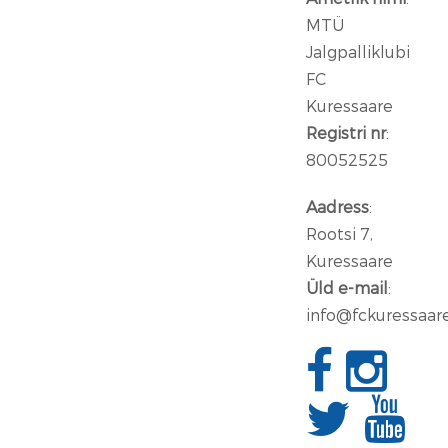
MTÜ
Jalgpalliklubi
FC
Kuressaare
Registri nr
:
80052525
Aadress
:
Rootsi 7,
Kuressaare
Üld e-mail
:
info@fckuressaar