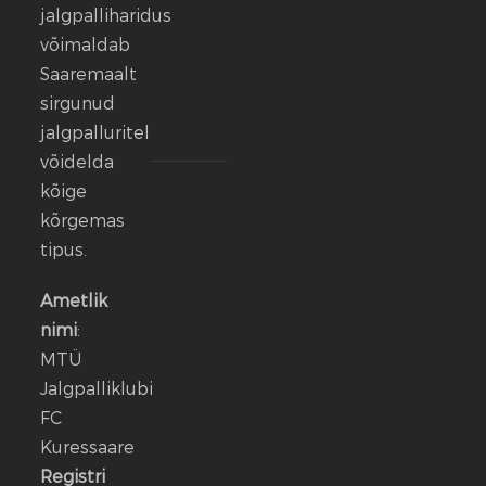
ei
jalgpalliharidus
lase.
võimaldab
Saaremaalt
13
sirgunud
veebr.
jalgpalluritel
2026
võidelda
kõige
FC
Kuressaare
kõrgemas
ründeliin
tipus.
sai
täiendust:
Ametlik
meeskonnaga
nimi
:
liitus
MTÜ
Rasmus
Jalgpalliklubi
Talu
FC
Kuressaare
14
jaan.
Registri