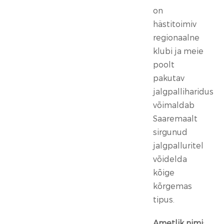
on
hästitoimiv
regionaalne
klubi ja meie
poolt
pakutav
jalgpalliharidus
võimaldab
Saaremaalt
sirgunud
jalgpalluritel
võidelda
kõige
kõrgemas
tipus.
Ametlik nimi
: