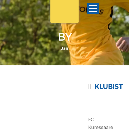
BY
Jan
KLUBIST
FC
Kuressaare