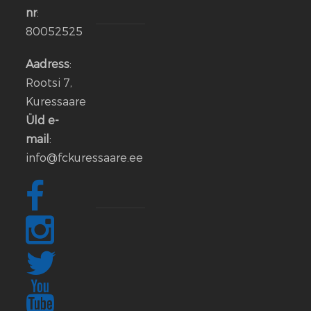
2026
nr
:
80052525
Aleksander
Iljin
Aadress
:
lahkub
Rootsi 7,
FC
Kuressaare
Kuressaare
Üld e-
meeskonnast
mail
:
info@fckuressaare.ee
06
jaan.
2026