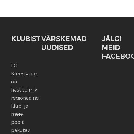
KLUBIST
VÄRSKEMAD
JÄLGI
UUDISED
MEID
FACEBOO
FC
FC
Kuressaare
Kuressaare
seisab
on
kindlalt
hästitoimiv
nende
regionaalne
selja
klubi ja
taga,
meie
kes
poolt
ennast
vaigistada
pakutav