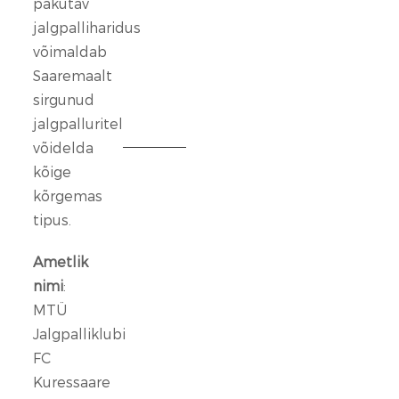
pakutav
ei
jalgpalliharidus
lase.
võimaldab
Saaremaalt
13
sirgunud
veebr.
jalgpalluritel
2026
võidelda
kõige
FC
Kuressaare
kõrgemas
ründeliin
tipus.
sai
täiendust:
Ametlik
meeskonnaga
nimi
:
liitus
MTÜ
Rasmus
Jalgpalliklubi
Talu
FC
Kuressaare
14