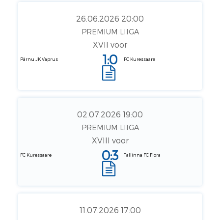
26.06.2026 20:00
PREMIUM LIIGA
XVII voor
1:0
Pärnu JK Vaprus
FC Kuressaare
02.07.2026 19:00
PREMIUM LIIGA
XVIII voor
0:3
FC Kuressaare
Tallinna FC Flora
11.07.2026 17:00