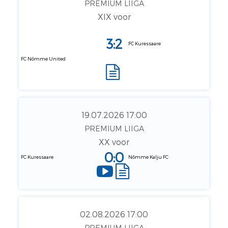
PREMIUM LIIGA
XIX voor
3:2
FC Kuressaare
FC Nõmme United
19.07.2026 17:00
PREMIUM LIIGA
XX voor
0:0
FC Kuressaare
Nõmme Kalju FC
02.08.2026 17:00
PREMIUM LIIGA