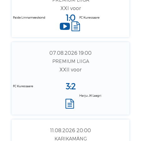
XXI voor
1:0
Paide Linnameeskond
FC Kuressaare
07.08.2026 19:00
PREMIUM LIIGA
XXII voor
3:2
FC Kuressaare
Harju JK Laagri
11.08.2026 20:00
KARIKAMÄNG