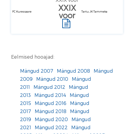
XXIX
FC Kuressaare
Tartu JK Tammeka
voor
Eelmised hooajad:
Mängud 2007
Mängud 2008
Mängud
2009
Mängud 2010
Mängud
2011
Mängud 2012
Mängud
2013
Mängud 2014
Mängud
2015
Mängud 2016
Mängud
2017
Mängud 2018
Mängud
2019
Mängud 2020
Mängud
2021
Mängud 2022
Mängud