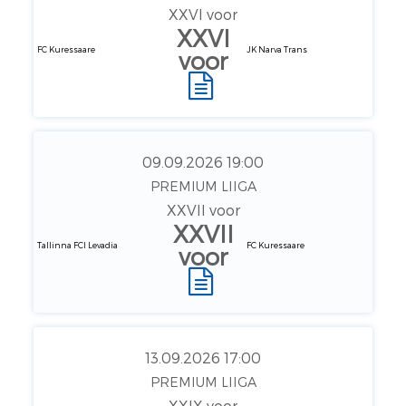
XXVI voor
XXVI
FC Kuressaare
JK Narva Trans
voor
09.09.2026 19:00
PREMIUM LIIGA
XXVII voor
XXVII
Tallinna FCI Levadia
FC Kuressaare
voor
13.09.2026 17:00
PREMIUM LIIGA
XXIX voor