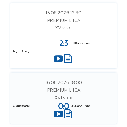
13.06.2026 12:30
PREMIUM LIIGA
XV voor
2:3
FC Kuressaare
Harju JK Laagri
16.06.2026 18:00
PREMIUM LIIGA
XVI voor
0:0
FC Kuressaare
JK Narva Trans