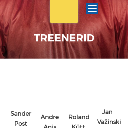
TREENERID
Jan
Sander
Andre
Roland
Važinski
Post
Anis
Kütt