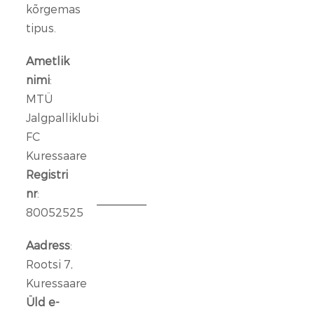
Kuressaare
kõrgemas
ründeliin
tipus.
sai
täiendust:
Ametlik
meeskonnaga
nimi
:
liitus
MTÜ
Rasmus
Jalgpalliklubi
Talu
FC
Kuressaare
14
jaan.
Registri
2026
nr
:
80052525
Aleksander
Iljin
Aadress
:
lahkub
Rootsi 7,
FC
Kuressaare
Kuressaare
Üld e-
meeskonnast