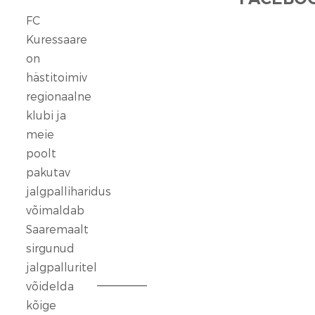
FC
FC
Kuressaare
Kuressaare
seisab
on
kindlalt
hästitoimiv
nende
regionaalne
selja
klubi ja
taga,
meie
kes
poolt
ennast
vaigistada
pakutav
ei
jalgpalliharidus
lase.
võimaldab
Saaremaalt
13
sirgunud
veebr.
jalgpalluritel
2026
võidelda
kõige
FC