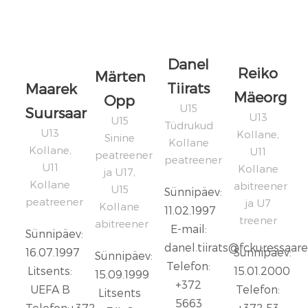
Danel
Reiko
Märten
Tiirats
Maarek
Mäeorg
Opp
U15
Suursaar
U13
U15
Tüdrukud
U13
Kollane,
Sinine
Kollane
Kollane,
U11
peatreener
peatreener
U11
Kollane
ja U17,
Kollane
abitreener
U15
Sünnipäev:
peatreener
ja U7
Kollane
11.02.1997
treener
abitreener
E-mail:
Sünnipäev:
danel.tiirats@fckuressaare
16.07.1997
Sünnipäev:
Sünnipäev:
Telefon:
Litsents:
15.01.2000
15.09.1999
+372
UEFA B
Telefon:
Litsents
5663
Telefon:+372
+372 53