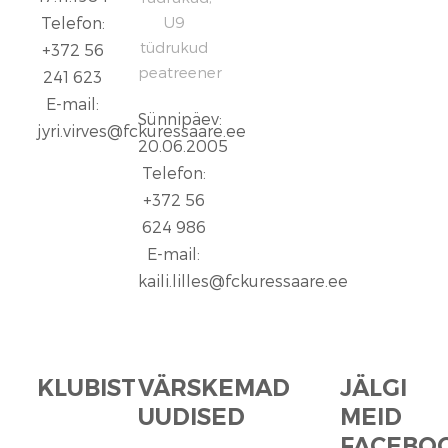
Telefon:
U9
tüdrukud
+372 56
peatreener
241 623
E-mail:
Sünnipäev:
jyri.virves@fckuressaare.ee
20.06.2005
Telefon:
+372 56
624 986
E-mail:
kaili.lilles@fckuressaare.ee
KLUBIST
VÄRSKEMAD
JÄLGI
UUDISED
MEID
FACEBOO