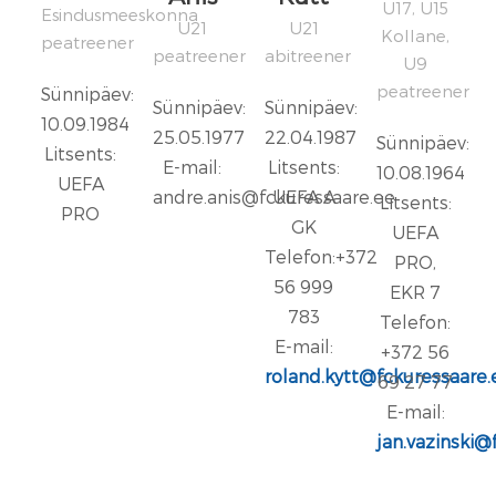
U17, U15
Esindusmeeskonna
U21
U21
Kollane,
peatreener
peatreener
abitreener
U9
peatreener
Sünnipäev:
Sünnipäev:
Sünnipäev:
10.09.1984
25.05.1977
22.04.1987
Sünnipäev:
Litsents:
E-mail:
Litsents:
10.08.1964
UEFA
andre.anis@fckuressaare.ee
UEFA A
Litsents:
PRO
GK
UEFA
Telefon:+372
PRO,
56 999
EKR 7
783
Telefon:
E-mail:
+372 56
roland.kytt@fckuressaare.
69 27 77
E-mail:
j
an.vazinski@