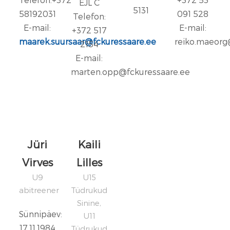
EJL C
5131
58192031
091 528
Telefon:
E-mail:
E-mail:
+372 517
maarek.suursaar@fckuressaare.ee
reiko.maeorg
2154
E-mail:
marten.opp@fckuressaare.ee
Jüri
Kaili
Virves
Lilles
U9
U15
abitreener
Tüdrukud
Sinine,
Sünnipäev:
U11
17.11.1984
Tüdrukud,