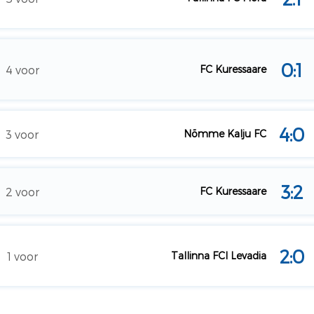
0:1
4 voor
FC Kuressaare
4:0
3 voor
Nõmme Kalju FC
3:2
2 voor
FC Kuressaare
2:0
1 voor
Tallinna FCI Levadia