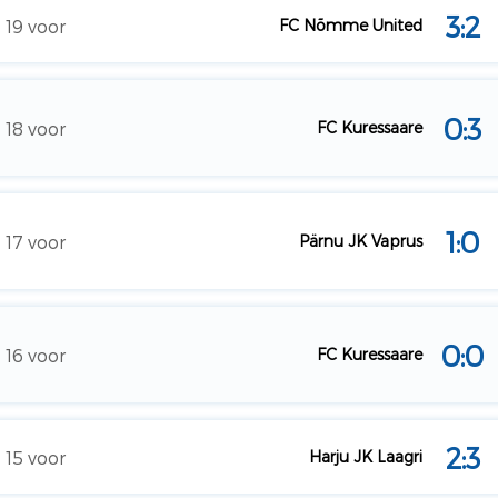
3:2
19 voor
FC Nõmme United
0:3
18 voor
FC Kuressaare
1:0
17 voor
Pärnu JK Vaprus
0:0
16 voor
FC Kuressaare
2:3
15 voor
Harju JK Laagri