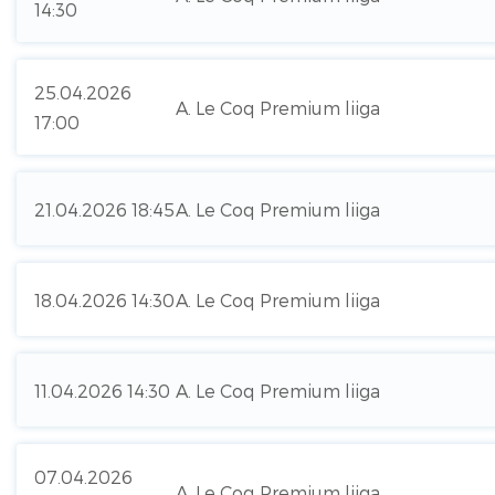
14:30
25.04.2026
A. Le Coq Premium liiga
17:00
21.04.2026 18:45
A. Le Coq Premium liiga
18.04.2026 14:30
A. Le Coq Premium liiga
11.04.2026 14:30
A. Le Coq Premium liiga
07.04.2026
A. Le Coq Premium liiga