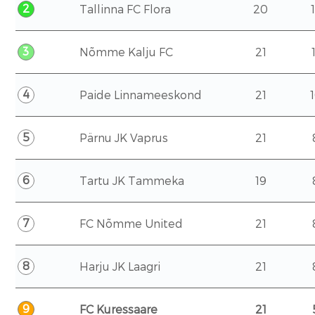
2
Tallinna FC Flora
20
3
Nõmme Kalju FC
21
4
Paide Linnameeskond
21
5
Pärnu JK Vaprus
21
6
Tartu JK Tammeka
19
7
FC Nõmme United
21
8
Harju JK Laagri
21
9
FC Kuressaare
21