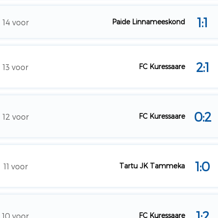
1:1
14 voor
Paide Linnameeskond
2:1
13 voor
FC Kuressaare
0:2
12 voor
FC Kuressaare
1:0
11 voor
Tartu JK Tammeka
1:2
10 voor
FC Kuressaare