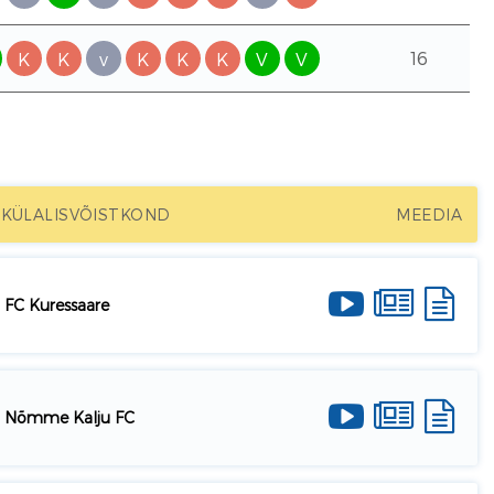
16
K
K
v
K
K
K
V
V
KÜLALISVÕISTKOND
MEEDIA
FC Kuressaare
Nõmme Kalju FC