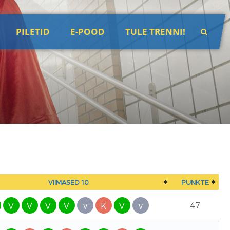
PILETID
E-POOD
TULE TRENNI!
VIIMASED 10
PUNKTE
47
V
V
V
V
v
K
V
v