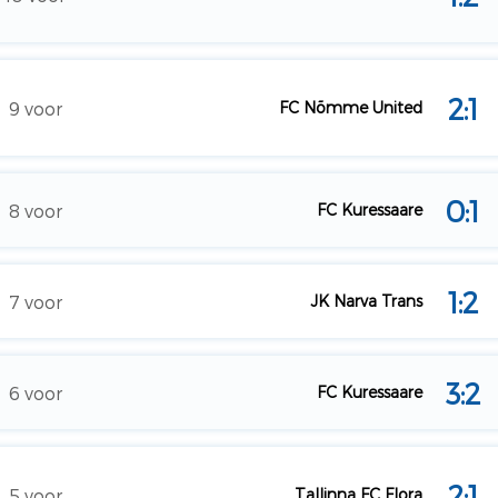
2:1
9 voor
FC Nõmme United
0:1
8 voor
FC Kuressaare
1:2
7 voor
JK Narva Trans
3:2
6 voor
FC Kuressaare
2:1
5 voor
Tallinna FC Flora