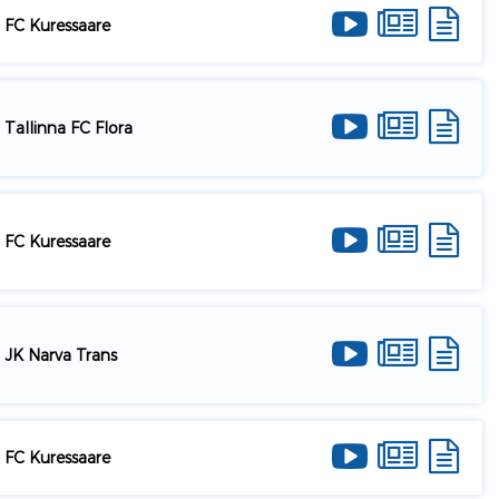
FC Kuressaare
Tallinna FC Flora
FC Kuressaare
JK Narva Trans
FC Kuressaare