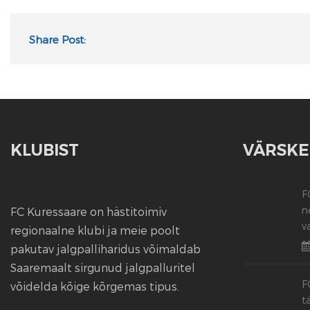
Share Post:
KLUBIST
VÄRSKE
F
n
FC Kuressaare on hästitoimiv
v
regionaalne klubi ja meie poolt
pakutav jalgpalliharidus võimaldab
Saaremaalt sirgunud jalgpalluritel
F
võidelda kõige kõrgemas tipus.
t