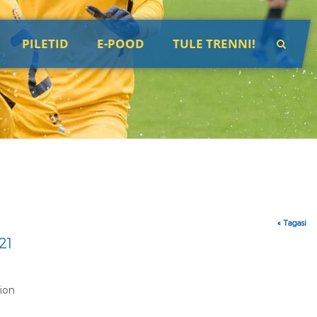
PILETID
E-POOD
TULE TRENNI!
« Tagasi
21
ion