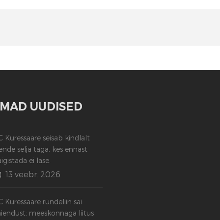
MAD UUDISED
C Kuressaare seisab kindlalt
ende selja taga, kes ennast
aigistada ei lase.
13 veebr. 2026
C Kuressaare ründeliin sai
äiendust: meeskonnaga liitus