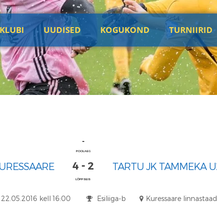
KLUBI
UUDISED
KOGUKOND
TURNIIRID
-
POOLAEG
4 - 2
KURESSAARE
TARTU JK TAMMEKA U
LÕPPSEIS
22.05.2016 kell 16:00
Esiliiga-b
Kuressaare linnastaad