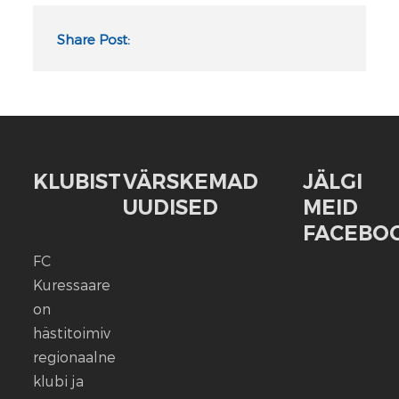
Share Post:
KLUBIST
VÄRSKEMAD
JÄLGI
UUDISED
MEID
FACEBOO
FC
FC
Kuressaare
Kuressaare
seisab
on
kindlalt
hästitoimiv
nende
regionaalne
selja
klubi ja
taga,