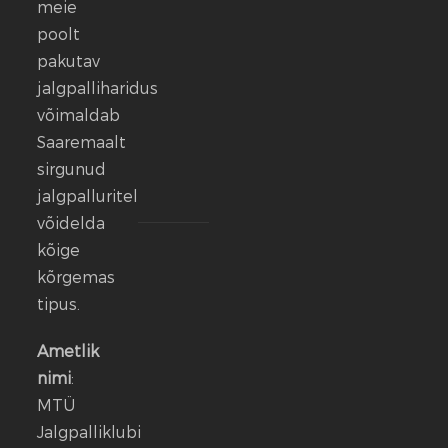
meie
kes
poolt
ennast
vaigistada
pakutav
ei
jalgpalliharidus
lase.
võimaldab
Saaremaalt
13
sirgunud
veebr.
jalgpalluritel
2026
võidelda
kõige
FC
Kuressaare
kõrgemas
ründeliin
tipus.
sai
täiendust:
Ametlik
meeskonnaga
nimi
:
liitus
MTÜ
Rasmus
Jalgpalliklubi
Talu