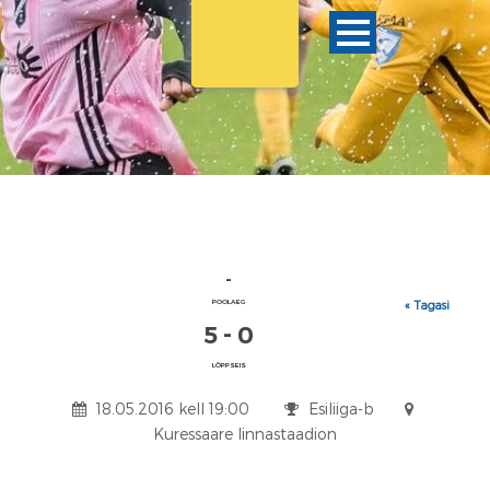
-
POOLAEG
« Tagasi
5 - 0
LÕPPSEIS
18.05.2016 kell 19:00
Esiliiga-b
Kuressaare linnastaadion