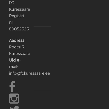
FC
Kuressaare
14
jaan.
Registri
2026
nr
:
80052525
Aleksander
Iljin
Aadress
:
lahkub
Rootsi 7,
FC
Kuressaare
Kuressaare
Üld e-
meeskonnast
mail
:
info@fckuressaare.ee
06
jaan.
2026