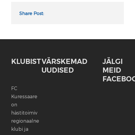
Share Post:
KLUBIST
VÄRSKEMAD
JÄLGI
UUDISED
MEID
FACEBOO
FC
FC
Kuressaare
Kuressaare
seisab
on
kindlalt
hästitoimiv
nende
regionaalne
selja
klubi ja
taga,