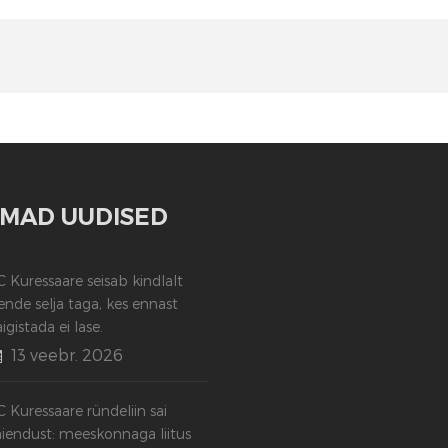
MAD UUDISED
C Kuressaare seisab kindlalt
ende selja taga, kes ennast
aigistada ei lase.
13 veebr. 2026
C Kuressaare ründeliin sai
äiendust: meeskonnaga liitus