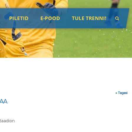
PILETID
E-POOD
TULE TRENNI!
« Tagasi
AA
taadion