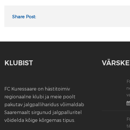
Share Post:
KLUBIST
VÄRSKE
F
n
FC Kuressaare on hästitoimiv
v
regionaalne klubi ja meie poolt
pakutav jalgpalliharidus võimaldab
Saaremaalt sirgunud jalgpalluritel
F
võidelda kõige kõrgemas tipus.
t