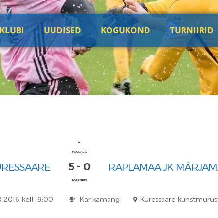
KLUBI
UUDISED
KOGUKOND
TURNIIRID
-
POOLAEG
5 - 0
URESSAARE
RAPLAMAA JK MÄRJAM
LÕPPSEIS
10.2016 kell 19:00
Karikamang
Kuressaare kunstmurus