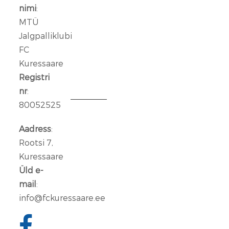
meeskonnaga
nimi
:
liitus
MTÜ
Rasmus
Jalgpalliklubi
Talu
FC
Kuressaare
14
jaan.
Registri
2026
nr
:
80052525
Aleksander
Iljin
Aadress
:
lahkub
Rootsi 7,
FC
Kuressaare
Kuressaare
Üld e-
meeskonnast
mail
:
info@fckuressaare.ee
06
jaan.
2026