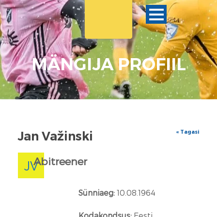
MÄNGIJA PROFIIL
« Tagasi
Jan Važinski
Abitreener
JV
Sünniaeg:
10.08.1964
Kodakondsus:
Eesti