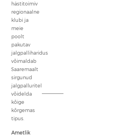
kindlalt
hästitoimiv
nende
regionaalne
selja
klubi ja
taga,
meie
kes
poolt
ennast
vaigistada
pakutav
ei
jalgpalliharidus
lase.
võimaldab
Saaremaalt
13
sirgunud
veebr.
jalgpalluritel
2026
võidelda
kõige
FC
Kuressaare
kõrgemas
ründeliin
tipus.
sai
täiendust:
Ametlik