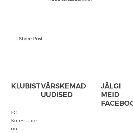
Share Post:
KLUBIST
VÄRSKEMAD
JÄLGI
UUDISED
MEID
FACEBOO
FC
FC
Kuressaare
Kuressaare
seisab
on