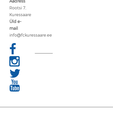
Aadress
:
lahkub
Rootsi 7,
FC
Kuressaare
Kuressaare
Üld e-
meeskonnast
mail
:
info@fckuressaare.ee
06
jaan.
2026