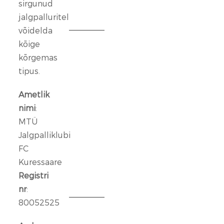
sirgunud
veebr.
jalgpalluritel
2026
võidelda
kõige
FC
Kuressaare
kõrgemas
ründeliin
tipus.
sai
täiendust:
Ametlik
meeskonnaga
nimi
:
liitus
MTÜ
Rasmus
Jalgpalliklubi
Talu
FC
Kuressaare
14
jaan.
Registri
2026
nr
:
80052525
Aleksander
Iljin