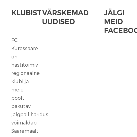
KLUBIST
VÄRSKEMAD
JÄLGI
UUDISED
MEID
FACEBOO
FC
FC
Kuressaare
Kuressaare
seisab
on
kindlalt
hästitoimiv
nende
regionaalne
selja
klubi ja
taga,
meie
kes
poolt
ennast
vaigistada
pakutav
ei
jalgpalliharidus
lase.
võimaldab
Saaremaalt
13