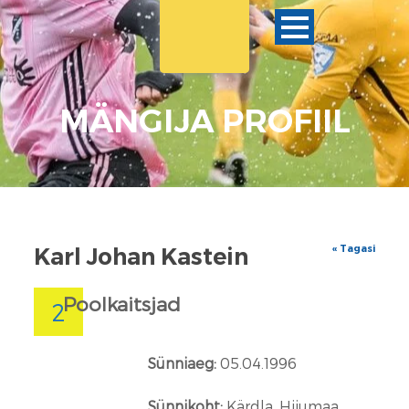
MÄNGIJA PROFIIL
« Tagasi
Karl Johan Kastein
Poolkaitsjad
2
Sünniaeg:
05.04.1996
Sünnikoht:
Kärdla, Hiiumaa