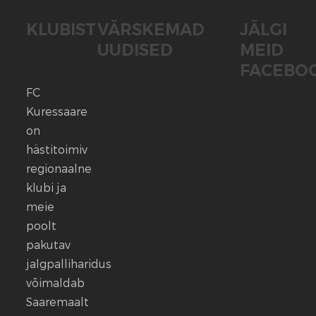
KLUBIST
VÄRSKEMAD
JÄLGI
UUDISED
MEID
FACEBOO
FC
FC
Kuressaare
Kuressaare
seisab
on
kindlalt
hästitoimiv
nende
regionaalne
selja
klubi ja
taga,
meie
kes
poolt
ennast
vaigistada
pakutav
ei
jalgpalliharidus
lase.
võimaldab
Saaremaalt
13