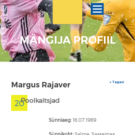
MÄNGIJA PROFIIL
« Tagasi
Margus Rajaver
Poolkaitsjad
20
Sünniaeg:
16.07.1989
Sünnikoht:
Salme, Saaremaa