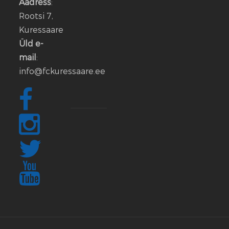
Aadress
:
lahkub
Rootsi 7,
FC
Kuressaare
Kuressaare
Üld e-
meeskonnast
mail
:
info@fckuressaare.ee
06
jaan.
2026