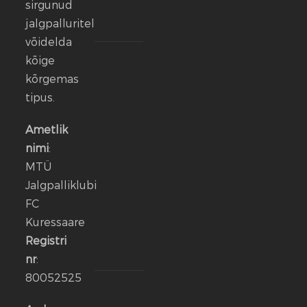
sirgunud
veebr.
jalgpalluritel
2026
võidelda
kõige
FC
Kuressaare
kõrgemas
ründeliin
tipus.
sai
täiendust:
Ametlik
meeskonnaga
nimi
:
liitus
MTÜ
Rasmus
Jalgpalliklubi
Talu
FC
Kuressaare
14
jaan.
Registri
2026
nr
:
80052525
Aleksander
Iljin