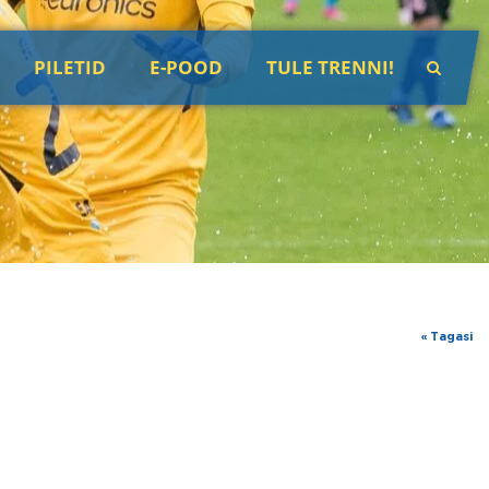
PILETID
E-POOD
TULE TRENNI!
« Tagasi