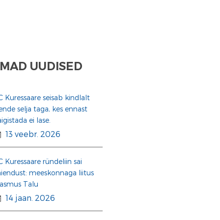
MAD UUDISED
C Kuressaare seisab kindlalt
ende selja taga, kes ennast
aigistada ei lase.
13 veebr. 2026
C Kuressaare ründeliin sai
äiendust: meeskonnaga liitus
asmus Talu
14 jaan. 2026