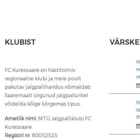
KLUBIST
VÄRSKE
F
n
FC Kuressaare on hästitoimiv
v
regionaalne klubi ja meie poolt
pakutav jalgpalliharidus võimaldab
Saaremaalt sirgunud jalgpalluritel
F
võidelda kõige kõrgemas tipus.
t
R
Ametlik nimi
: MTÜ Jalgpalliklubi FC
Kuressaare
Registri nr
: 80052525