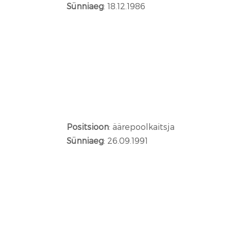
Sünniaeg
: 18.12.1986
Positsioon
: äärepoolkaitsja
Sünniaeg
: 26.09.1991