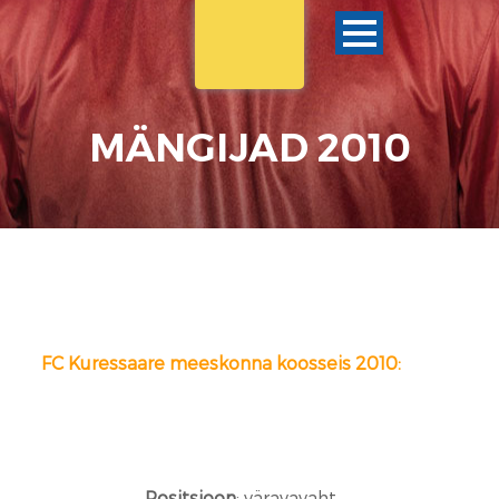
MÄNGIJAD 2010
FC Kuressaare meeskonna koosseis 2010:
Positsioon
: väravavaht