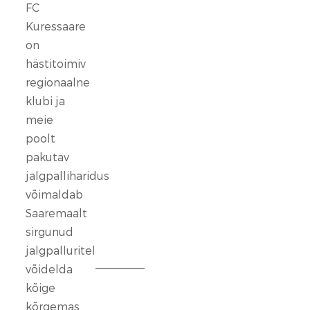
FC
FC
Kuressaare
Kuressaare
seisab
on
kindlalt
hästitoimiv
nende
regionaalne
selja
klubi ja
taga,
meie
kes
poolt
ennast
vaigistada
pakutav
ei
jalgpalliharidus
lase.
võimaldab
Saaremaalt
13
sirgunud
veebr.
jalgpalluritel
2026
võidelda
kõige
FC
Kuressaare
kõrgemas