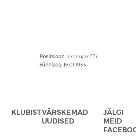
Positsioon
: arst/massöör
Sünniaeg
: 16.01.1953
KLUBIST
VÄRSKEMAD
JÄLGI
UUDISED
MEID
FACEBOO