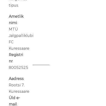
ründeliin
tipus.
sai
täiendust:
Ametlik
meeskonnaga
nimi
:
liitus
MTÜ
Rasmus
Jalgpalliklubi
Talu
FC
Kuressaare
14
jaan.
Registri
2026
nr
:
80052525
Aleksander
Iljin
Aadress
:
lahkub
Rootsi 7,
FC
Kuressaare
Kuressaare
Üld e-
meeskonnast
mail
: