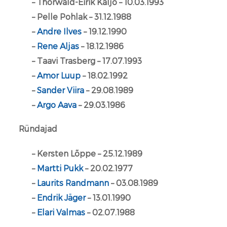
– Thorwald-Eirik Kaljo – 10.03.1993
– Pelle Pohlak – 31.12.1988
–
Andre Ilves
– 19.12.1990
–
Rene Aljas
– 18.12.1986
– Taavi Trasberg – 17.07.1993
–
Amor Luup
– 18.02.1992
–
Sander Viira
– 29.08.1989
–
Argo Aava
– 29.03.1986
Ründajad
– Kersten Lõppe – 25.12.1989
–
Martti Pukk
– 20.02.1977
–
Laurits Randmann
– 03.08.1989
–
Endrik Jäger
– 13.01.1990
–
Elari Valmas
– 02.07.1988