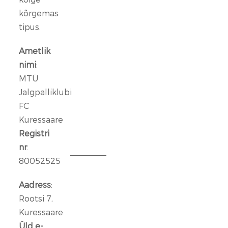
FC
Kuressaare
kõrgemas
ründeliin
tipus.
sai
täiendust:
Ametlik
meeskonnaga
nimi
:
liitus
MTÜ
Rasmus
Jalgpalliklubi
Talu
FC
Kuressaare
14
jaan.
Registri
2026
nr
:
80052525
Aleksander
Iljin
Aadress
:
lahkub
Rootsi 7,
FC
Kuressaare
Kuressaare
Üld e-