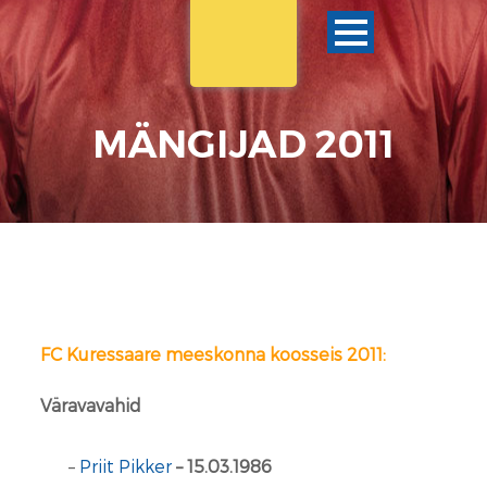
MÄNGIJAD 2011
FC Kuressaare meeskonna koosseis 2011:
Väravavahid
–
Priit Pikker
– 15.03.1986