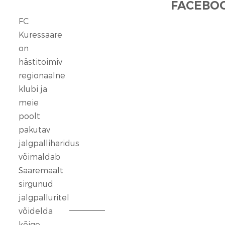
FACEBOO
FC
FC
Kuressaare
Kuressaare
seisab
on
kindlalt
hästitoimiv
nende
regionaalne
selja
klubi ja
taga,
meie
kes
poolt
ennast
vaigistada
pakutav
ei
jalgpalliharidus
lase.
võimaldab
Saaremaalt
13
sirgunud
veebr.
jalgpalluritel
2026
võidelda
kõige