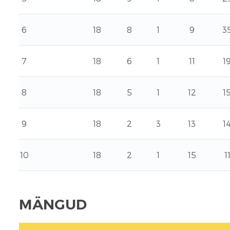
6
18
8
1
9
3
7
18
6
1
11
1
8
18
5
1
12
1
9
18
2
3
13
1
10
18
2
1
15
1
MÄNGUD