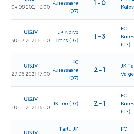
1 – 0
Kuressaare
04.08.2021 13:00
Kalev
(07)
FC
U15.IV
JK Narva
1 – 3
Kures
30.07.2021 16:00
Trans (07)
(07)
FC
U15.IV
JK Ta
2 – 1
Kuressaare
27.06.2021 17:00
Valge
(07)
FC
U15.IV
2 – 1
JK Loo (07)
Kures
20.06.2021 14:00
(07)
Tartu JK
FC
U15.IV