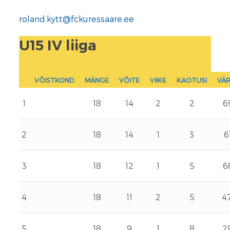
roland.kytt@fckuressaare.ee
U15 IV liiga
VÕISTKOND
MÄNGE
VÕITE
VIIKE
KAOTUSI
VÄ
1
18
14
2
2
6
2
18
14
1
3
6
3
18
12
1
5
6
4
18
11
2
5
4
5
18
9
1
8
2