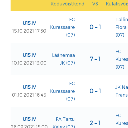
Koduvõistkond
VS
Külalisvõ
FC
Talli
U15.IV
0 – 1
Kuressaare
Flora
15.10.2021 17:30
(07)
(07)
FC
U15.IV
Läänemaa
7 – 1
Kures
10.10.2021 13:00
JK (07)
(07)
FC
U15.IV
JK Na
0 – 1
Kuressaare
01.10.2021 16:45
Trans
(07)
FC
U15.IV
FA Tartu
2 – 1
Kures
26.09.2021 15:00
Kalev (07)