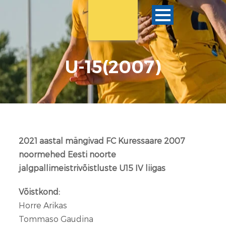
U-15(2007)
2021 aastal mängivad FC Kuressaare 2007
noormehed Eesti noorte
jalgpallimeistrivõistluste U15 IV liigas
Võistkond:
Horre Arikas
Tommaso Gaudina