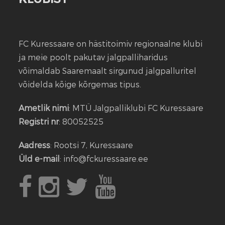
FC Kuressaare on hästitoimiv regionaalne klubi
ja meie poolt pakutav jalgpalliharidus
võimaldab Saaremaalt sirgunud jalgpalluritel
võidelda kõige kõrgemas tipus.
Ametlik nimi
: MTÜ Jalgpalliklubi FC Kuressaare
Registri nr
: 80052525
Aadress
: Rootsi 7, Kuressaare
Üld e-mail
: info@fckuressaare.ee