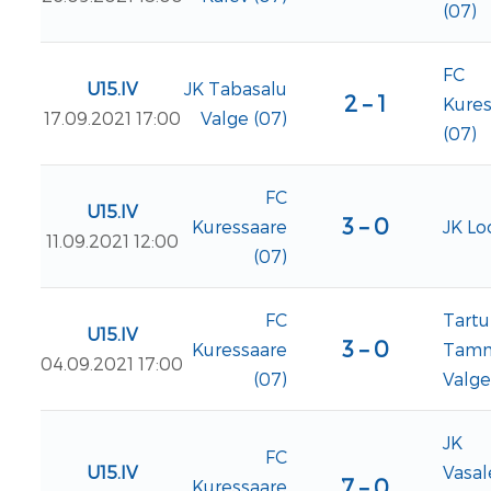
(07)
FC
U15.IV
JK Tabasalu
2 – 1
Kures
17.09.2021 17:00
Valge (07)
(07)
FC
U15.IV
3 – 0
JK Lo
Kuressaare
11.09.2021 12:00
(07)
FC
Tartu
U15.IV
3 – 0
Kuressaare
Tam
04.09.2021 17:00
(07)
Valge
JK
FC
U15.IV
Vasa
7 – 0
Kuressaare