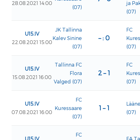
28.08.2021 14:00
ja Pa
(07)
(07)
JK Tallinna
FC
U15.IV
– : 0
Kalev Sinine
Kures
22.08.2021 15:00
(07)
(07)
Tallinna FC
FC
U15.IV
2 – 1
Flora
Kures
15.08.2021 16:00
Valged (07)
(07)
FC
U15.IV
Lään
1 – 1
Kuressaare
07.08.2021 16:00
(07)
(07)
FC
U15.IV
FA Ta