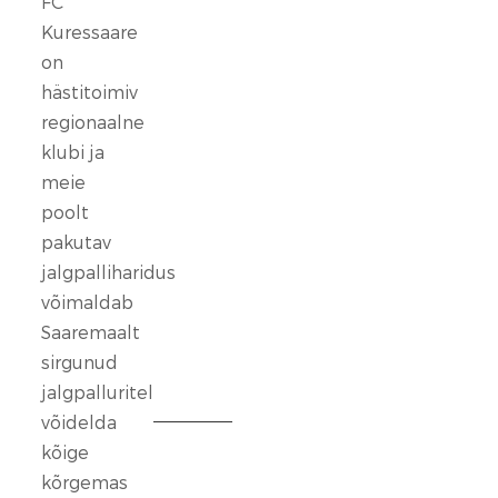
FC
FC
Kuressaare
Kuressaare
seisab
on
kindlalt
hästitoimiv
nende
regionaalne
selja
klubi ja
taga,
meie
kes
poolt
ennast
vaigistada
pakutav
ei
jalgpalliharidus
lase.
võimaldab
Saaremaalt
13
sirgunud
veebr.
jalgpalluritel
2026
võidelda
kõige
FC
Kuressaare
kõrgemas