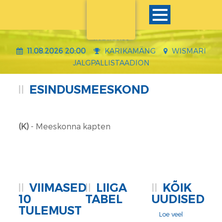
VS
VAATA MÄNGU
11.08.2026 20:00
KARIKAMÄNG
WISMARI
JALGPALLISTAADION
ESINDUSMEESKOND
(K)
- Meeskonna kapten
VIIMASED
LIIGA
KÕIK
10
TABEL
UUDISED
TULEMUST
Loe veel