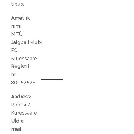
ründeliin
tipus.
sai
täiendust:
Ametlik
meeskonnaga
nimi
:
liitus
MTÜ
Rasmus
Jalgpalliklubi
Talu
FC
Kuressaare
14
jaan.
Registri
2026
nr
:
80052525
Aleksander
Iljin
Aadress
:
lahkub
Rootsi 7,
FC
Kuressaare
Kuressaare
Üld e-
meeskonnast
mail
: