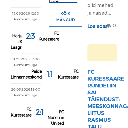
Trans
olid mehed
ja naised,...
13.06.2026 12:30
KÕIK
Premium liiga
MÄNGUD
0
Loe edasi
FC
2:3
Harju
Kuressaare
JK
Laagri
31.05.2026 17:00
Premium liiga
FC
Paide
FC
1:1
Linnameeskond
Kuressaare
KURESSAARE
RÜNDELIIN
20.05.2026 19:00
SAI
Premium liiga
TÄIENDUST:
MEESKONNAG
FC
2:1
FC
LIITUS
Kuressaare
Nõmme
RASMUS
United
TALU