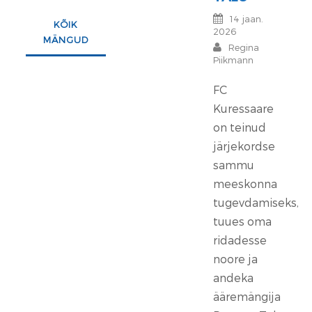
14 jaan.
KÕIK
2026
MÄNGUD
Regina
Piikmann
FC
Kuressaare
on teinud
järjekordse
sammu
meeskonna
tugevdamiseks,
tuues oma
ridadesse
noore ja
andeka
ääremängija