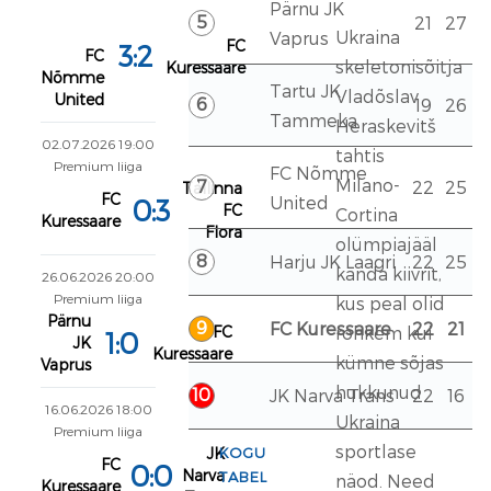
Pärnu JK
5
21
27
Ukraina
Vaprus
FC
3:2
FC
skeletonisõitja
Kuressaare
Nõmme
Tartu JK
Vladõslav
United
6
19
26
Tammeka
Heraskevitš
02.07.2026 19:00
tahtis
Premium liiga
FC Nõmme
Milano-
7
22
25
Tallinna
FC
United
0:3
FC
Cortina
Kuressaare
Flora
olümpiajääl
8
Harju JK Laagri
22
25
kanda kiivrit,
26.06.2026 20:00
Premium liiga
kus peal olid
Pärnu
9
FC Kuressaare
22
21
FC
rohkem kui
1:0
JK
Kuressaare
kümne sõjas
Vaprus
hukkunud
10
JK Narva Trans
22
16
16.06.2026 18:00
Ukraina
Premium liiga
sportlase
JK
KOGU
FC
0:0
Narva
TABEL
näod. Need
Kuressaare