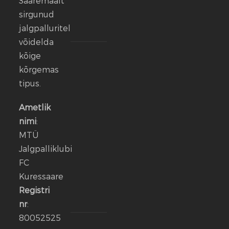
Saaremaalt
13
sirgunud
veebr.
jalgpalluritel
2026
võidelda
kõige
FC
Kuressaare
kõrgemas
ründeliin
tipus.
sai
täiendust:
Ametlik
meeskonnaga
nimi
:
liitus
MTÜ
Rasmus
Jalgpalliklubi
Talu
FC
Kuressaare
14
jaan.
Registri
2026
nr
:
80052525
Aleksander