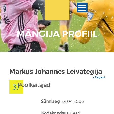
MÄNGIJA PROFIIL
Markus Johannes Leivategija
« Tagasi
Poolkaitsjad
37
Sünniaeg:
24.04.2006
Kodakondsus:
Eesti