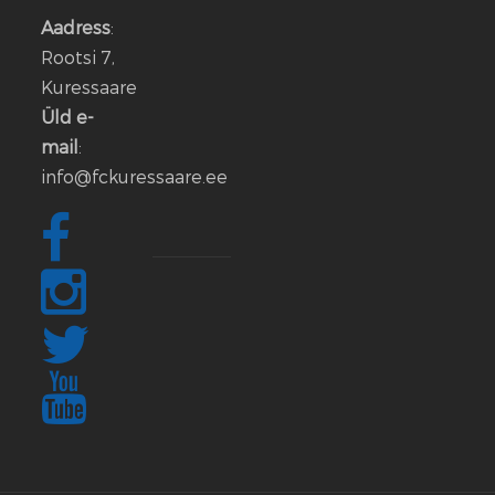
Iljin
Aadress
:
lahkub
Rootsi 7,
FC
Kuressaare
Kuressaare
Üld e-
meeskonnast
mail
:
info@fckuressaare.ee
06
jaan.
2026