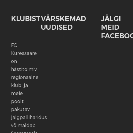
KLUBIST
VÄRSKEMAD
JÄLGI
UUDISED
MEID
FACEBOO
FC
FC
Kuressaare
Kuressaare
seisab
on
kindlalt
hästitoimiv
nende
regionaalne
selja
klubi ja
taga,
meie
kes
poolt
ennast
vaigistada
pakutav
ei
jalgpalliharidus
lase.
võimaldab