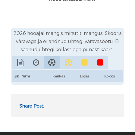
2026 hooajal mängis
minutit,
mängus. Skooris
väravaga ja ei andnud ühtegi väravasöötu. Ei
saanud ühtegi kollast ega punast kaarti.
jrk
Nimi
Karikas
Liigas
Kokku
Share Post: