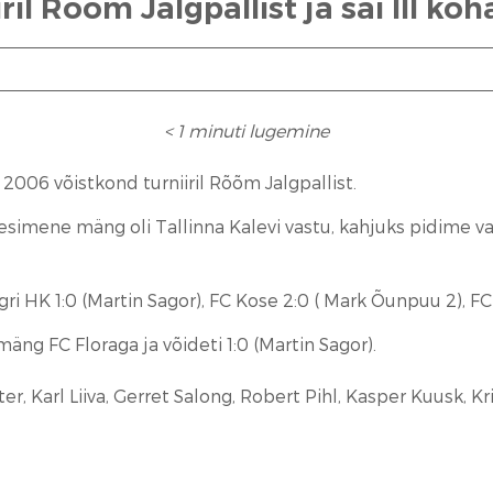
l Rõõm Jalgpallist ja sai III koh
< 1
minuti lugemine
 2006 võistkond turniiril Rõõm Jalgpallist.
u: esimene mäng oli Tallinna Kalevi vastu, kahjuks pidime 
 HK 1:0 (Martin Sagor), FC Kose 2:0 ( Mark Õunpuu 2), FC
mäng FC Floraga ja võideti 1:0 (Martin Sagor).
, Karl Liiva, Gerret Salong, Robert Pihl, Kasper Kuusk, Kr