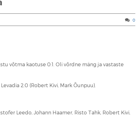
a
0
vastu võtma kaotuse 0:1. Oli võrdne mäng ja vastaste
 Levadia 2:0 (Robert Kivi, Mark Õunpuu).
istofer Leedo, Johann Haamer, Risto Tahk, Robert Kivi,