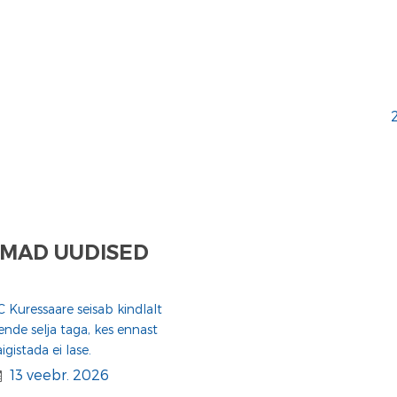
MAD UUDISED
C Kuressaare seisab kindlalt
ende selja taga, kes ennast
aigistada ei lase.
13 veebr. 2026