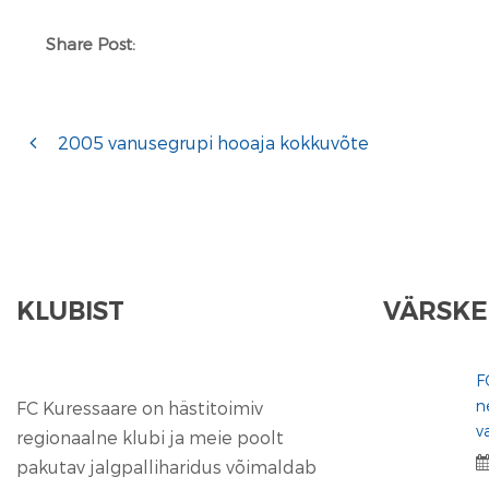
Share Post:
2005 vanusegrupi hooaja kokkuvõte
KLUBIST
VÄRSKE
F
n
FC Kuressaare on hästitoimiv
v
regionaalne klubi ja meie poolt
pakutav jalgpalliharidus võimaldab