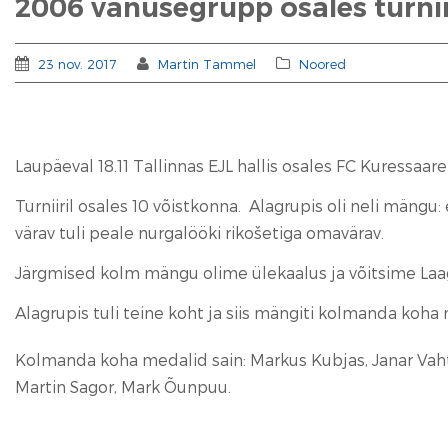
2006 vanusegrupp osales turniiri
23 nov. 2017
Martin Tammel
Noored
Laupäeval 18.11 Tallinnas EJL hallis osales FC Kuressaare
Turniiril osales 10 võistkonna. Alagrupis oli neli mäng
värav tuli peale nurgalööki rikošetiga omavärav.
Järgmised kolm mängu olime ülekaalus ja võitsime Laagri
Alagrupis tuli teine koht ja siis mängiti kolmanda koha 
Kolmanda koha medalid sain: Markus Kubjas, Janar Vahter
Martin Sagor, Mark Õunpuu.