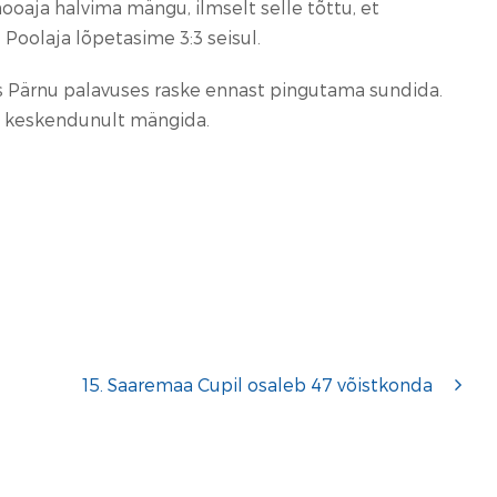
ooaja halvima mängu, ilmselt selle tõttu, et
Poolaja lõpetasime 3:3 seisul.
ises Pärnu palavuses raske ennast pingutama sundida.
ati keskendunult mängida.
15. Saaremaa Cupil osaleb 47 võistkonda