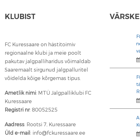
KLUBIST
VÄRSKE
F
n
FC Kuressaare on hästitoimiv
v
regionaalne klubi ja meie poolt
pakutav jalgpalliharidus võimaldab
Saaremaalt sirgunud jalgpalluritel
F
võidelda kõige kõrgemas tipus.
t
R
Ametlik nimi
: MTÜ Jalgpalliklubi FC
Kuressaare
Registri nr
: 80052525
A
Aadress
: Rootsi 7, Kuressaare
K
Üld e-mail
: info@fckuressaare.ee