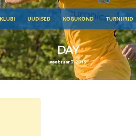
KLUBI
UUDISED
KOGUKOND
TURNIIRID
DAY
veebruar 3, 2015