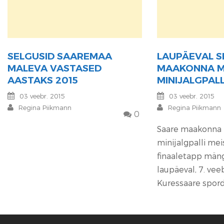
SELGUSID SAAREMAA
LAUPÄEVAL S
MALEVA VASTASED
MAAKONNA M
AASTAKS 2015
MINIJALGPALL
03 veebr. 2015
03 veebr. 2015
Regina Piikmann
Regina Piikmann
0
Saare maakonna 
minijalgpalli mei
finaaletapp män
laupäeval, 7. veeb
Kuressaare spor