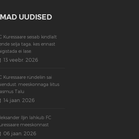
MAD UUDISED
C Kuressaare seisab kindlalt
ende selja taga, kes ennast
aigistada ei lase.
13 veebr. 2026
C Kuressaare ründeliin sai
äiendust: meeskonnaga liitus
asmus Talu
14 jaan. 2026
leksander Iljin lahkub FC
uressaare meeskonnast
06 jaan. 2026