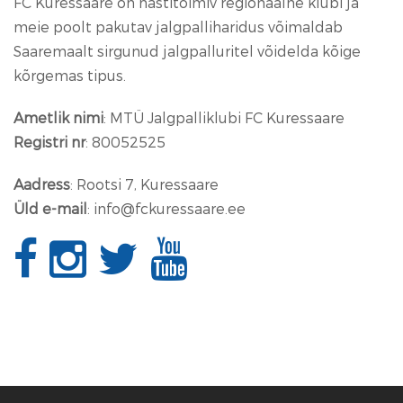
FC Kuressaare on hästitoimiv regionaalne klubi ja
meie poolt pakutav jalgpalliharidus võimaldab
Saaremaalt sirgunud jalgpalluritel võidelda kõige
kõrgemas tipus.
Ametlik nimi
: MTÜ Jalgpalliklubi FC Kuressaare
Registri nr
: 80052525
Aadress
: Rootsi 7, Kuressaare
Üld e-mail
: info@fckuressaare.ee