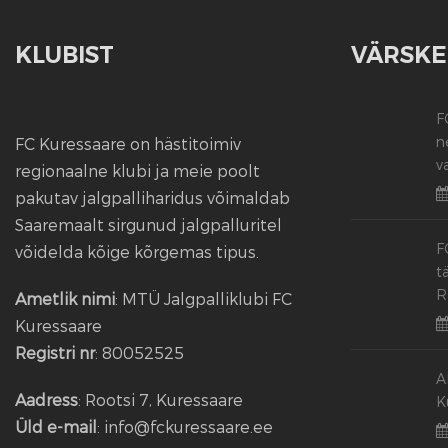
KLUBIST
VÄRSKE
F
n
FC Kuressaare on hästitoimiv
v
regionaalne klubi ja meie poolt
pakutav jalgpalliharidus võimaldab
Saaremaalt sirgunud jalgpalluritel
F
võidelda kõige kõrgemas tipus.
t
R
Ametlik nimi
: MTÜ Jalgpalliklubi FC
Kuressaare
Registri nr
: 80052525
A
Aadress
: Rootsi 7, Kuressaare
K
Üld e-mail
: info@fckuressaare.ee