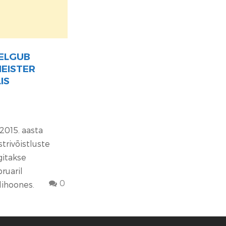
ELGUB
EISTER
IS
2015. aasta
strivõistluste
gitakse
ruaril
0
dihoones.