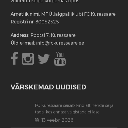
võidelda kõige kõrgemas tipus.
Ametlik nimi
: MTÜ Jalgpalliklubi FC Kuressaare
Registri nr
: 80052525
Aadress
: Rootsi 7, Kuressaare
Üld e-mail
: info@fckuressaare.ee
VÄRSKEMAD UUDISED
FC Kuressaare seisab kindlalt nende selja
taga, kes ennast vaigistada ei lase.
13 veebr. 2026