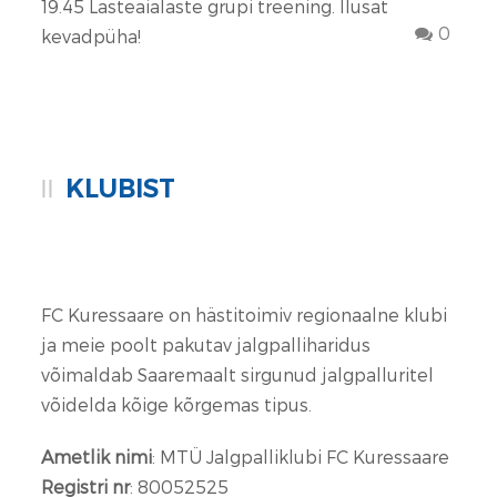
19.45 Lasteaialaste grupi treening. Ilusat
0
kevadpüha!
KLUBIST
FC Kuressaare on hästitoimiv regionaalne klubi
ja meie poolt pakutav jalgpalliharidus
võimaldab Saaremaalt sirgunud jalgpalluritel
võidelda kõige kõrgemas tipus.
Ametlik nimi
: MTÜ Jalgpalliklubi FC Kuressaare
Registri nr
: 80052525