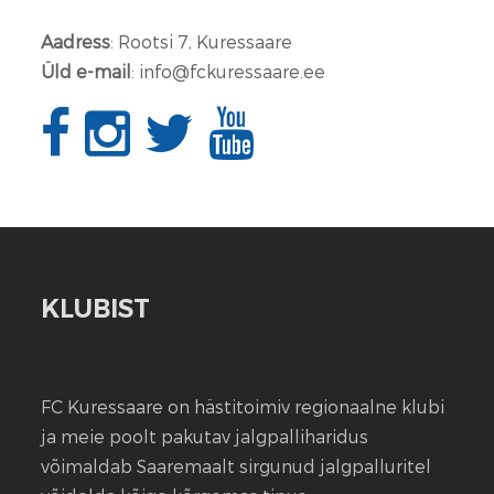
Aadress
: Rootsi 7, Kuressaare
Üld e-mail
: info@fckuressaare.ee
KLUBIST
FC Kuressaare on hästitoimiv regionaalne klubi
ja meie poolt pakutav jalgpalliharidus
võimaldab Saaremaalt sirgunud jalgpalluritel