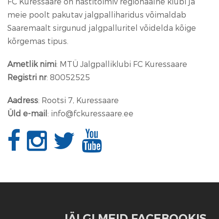
FC Kuressaare on hästitoimiv regionaalne klubi ja
meie poolt pakutav jalgpalliharidus võimaldab
Saaremaalt sirgunud jalgpalluritel võidelda kõige
kõrgemas tipus.
Ametlik nimi
: MTÜ Jalgpalliklubi FC Kuressaare
Registri nr
: 80052525
Aadress
: Rootsi 7, Kuressaare
Üld e-mail
: info@fckuressaare.ee
JÄLGI MEID FACEBOOKIS