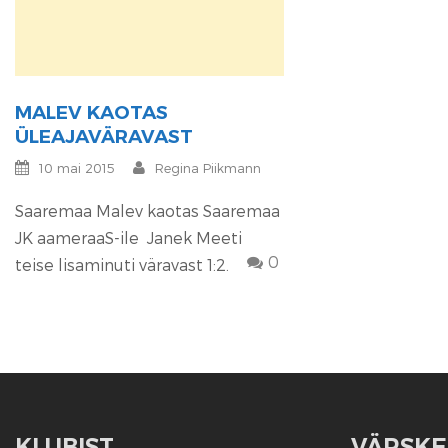
MALEV KAOTAS
ÜLEAJAVÄRAVAST
10 mai 2015
Regina Piikmann
Saaremaa Malev kaotas Saaremaa
JK aameraaS-ile Janek Meeti
0
teise lisaminuti väravast 1:2.
KLUBIST
VÄRSKE