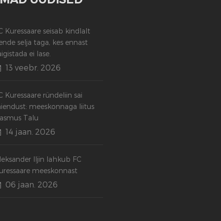
C Kuressaare seisab kindlalt
ende selja taga, kes ennast
aigistada ei lase.
13 veebr. 2026
C Kuressaare ründeliin sai
äiendust: meeskonnaga liitus
asmus Talu
14 jaan. 2026
leksander Iljin lahkub FC
uressaare meeskonnast
06 jaan. 2026