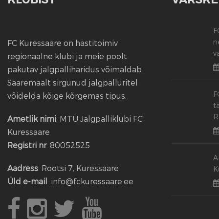
F
n
FC Kuressaare on hästitoimiv
v
regionaalne klubi ja meie poolt
pakutav jalgpalliharidus võimaldab
Saaremaalt sirgunud jalgpalluritel
F
võidelda kõige kõrgemas tipus.
t
R
Ametlik nimi
: MTÜ Jalgpalliklubi FC
Kuressaare
Registri nr
: 80052525
A
Aadress
: Rootsi 7, Kuressaare
K
Üld e-mail
: info@fckuressaare.ee