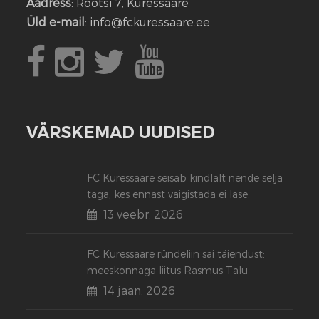
Aadress
: Rootsi 7, Kuressaare
Üld e-mail
: info@fckuressaare.ee
VÄRSKEMAD UUDISED
FC Kuressaare seisab kindlalt nende selja
taga, kes ennast vaigistada ei lase.
13 veebr. 2026
FC Kuressaare ründeliin sai täiendust:
meeskonnaga liitus Rasmus Talu
14 jaan. 2026