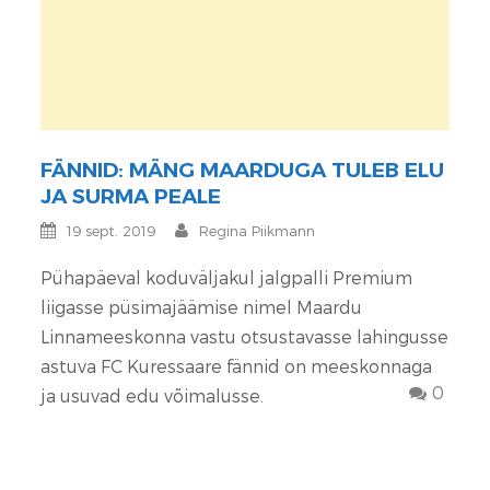
FÄNNID: MÄNG MAARDUGA TULEB ELU
JA SURMA PEALE
19 sept. 2019
Regina Piikmann
Pühapäeval koduväljakul jalgpalli Premium
liigasse püsimajäämise nimel Maardu
Linnameeskonna vastu otsustavasse lahingusse
astuva FC Kuressaare fännid on meeskonnaga
0
ja usuvad edu võimalusse.