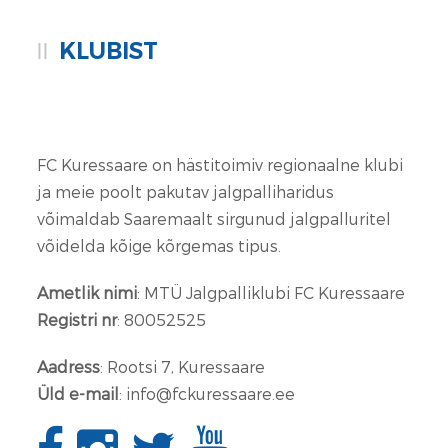
KLUBIST
FC Kuressaare on hästitoimiv regionaalne klubi
ja meie poolt pakutav jalgpalliharidus
võimaldab Saaremaalt sirgunud jalgpalluritel
võidelda kõige kõrgemas tipus.
Ametlik nimi
: MTÜ Jalgpalliklubi FC Kuressaare
Registri nr
: 80052525
Aadress
: Rootsi 7, Kuressaare
Üld e-mail
: info@fckuressaare.ee