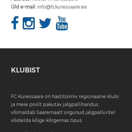
Üld e-mail
: info@fckuressaare.ee
KLUBIST
FC Kuressaare on hästitoimiv regionaalne klubi
ja meie poolt pakutav jalgpalliharidus
võimaldab Saaremaalt sirgunud jalgpalluritel
võidelda kõige kõrgemas tipus.