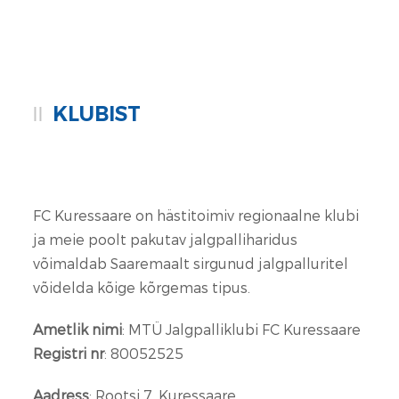
KLUBIST
FC Kuressaare on hästitoimiv regionaalne klubi
ja meie poolt pakutav jalgpalliharidus
võimaldab Saaremaalt sirgunud jalgpalluritel
võidelda kõige kõrgemas tipus.
Ametlik nimi
: MTÜ Jalgpalliklubi FC Kuressaare
Registri nr
: 80052525
Aadress
: Rootsi 7, Kuressaare