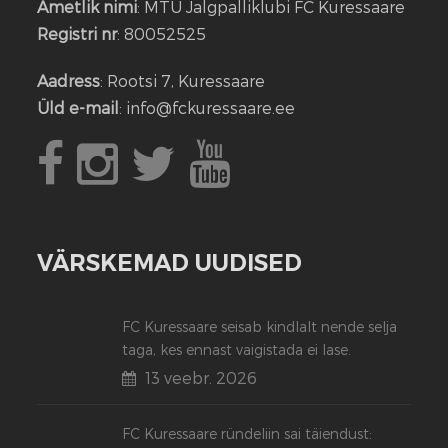
Ametlik nimi
: MTÜ Jalgpalliklubi FC Kuressaare
Registri nr
: 80052525
Aadress
: Rootsi 7, Kuressaare
Üld e-mail
: info@fckuressaare.ee
VÄRSKEMAD UUDISED
FC Kuressaare seisab kindlalt nende selja
taga, kes ennast vaigistada ei lase.
13 veebr. 2026
FC Kuressaare ründeliin sai täiendust: