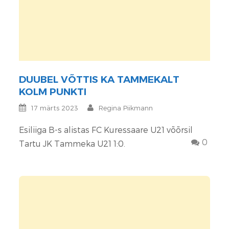
DUUBEL VÕTTIS KA TAMMEKALT
KOLM PUNKTI
17 märts 2023
Regina Piikmann
Esiliiga B-s alistas FC Kuressaare U21 võõrsil
0
Tartu JK Tammeka U21 1:0.