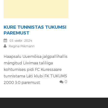
KURE TUNNISTAS TUKUMSI
PAREMUST
03 veebr. 2024
Regina Piikmann
Haapsalu Uuemõisa jalgpallihallis
mängitud Liivimaa taliliiga
kohtumises pidi FC Kuressaare
tunnistama Läti klubi FK TUKUMS
0
2000 3:0 paremust.