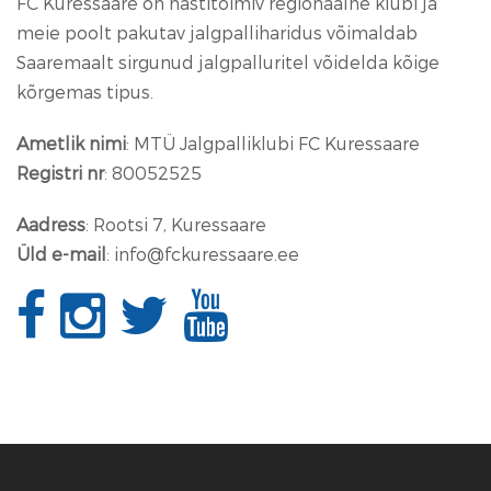
FC Kuressaare on hästitoimiv regionaalne klubi ja
meie poolt pakutav jalgpalliharidus võimaldab
Saaremaalt sirgunud jalgpalluritel võidelda kõige
kõrgemas tipus.
Ametlik nimi
: MTÜ Jalgpalliklubi FC Kuressaare
Registri nr
: 80052525
Aadress
: Rootsi 7, Kuressaare
Üld e-mail
: info@fckuressaare.ee