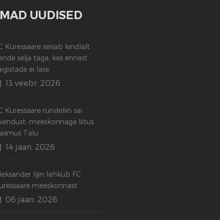
MAD UUDISED
C Kuressaare seisab kindlalt
ende selja taga, kes ennast
aigistada ei lase.
13 veebr. 2026
C Kuressaare ründeliin sai
äiendust: meeskonnaga liitus
asmus Talu
14 jaan. 2026
leksander Iljin lahkub FC
uressaare meeskonnast
06 jaan. 2026