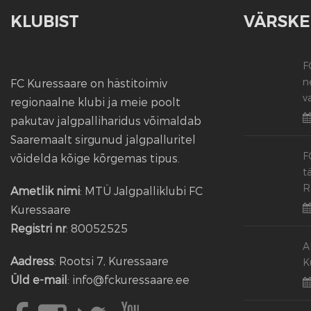
KLUBIST
VÄRSKE
F
n
FC Kuressaare on hästitoimiv
v
regionaalne klubi ja meie poolt
pakutav jalgpalliharidus võimaldab
Saaremaalt sirgunud jalgpalluritel
F
võidelda kõige kõrgemas tipus.
t
R
Ametlik nimi
: MTÜ Jalgpalliklubi FC
Kuressaare
Registri nr
: 80052525
A
Aadress
: Rootsi 7, Kuressaare
K
Üld e-mail
: info@fckuressaare.ee