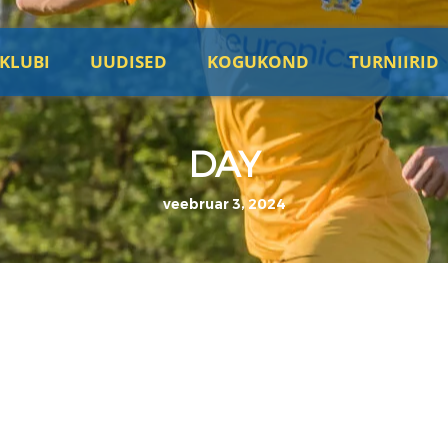
KLUBI
UUDISED
KOGUKOND
TURNIIRID
DAY
veebruar 3, 2024