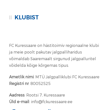
KLUBIST
FC Kuressaare on hästitoimiv regionaalne klubi
ja meie poolt pakutav jalgpalliharidus
võimaldab Saaremaalt sirgunud jalgpalluritel
võidelda kõige kõrgemas tipus.
Ametlik nimi
: MTÜ Jalgpalliklubi FC Kuressaare
Registri nr
: 80052525
Aadress
: Rootsi 7, Kuressaare
Üld e-mail
: info@fckuressaare.ee