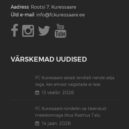
Aadress
: Rootsi 7, Kuressaare
Üld e-mail
: info@fckuressaare.ee
VÄRSKEMAD UUDISED
FC Kuressaare seisab kindlalt nende selja
taga, kes ennast vaigistada ei lase.
13 veebr. 2026
FC Kuressaare ründeliin sai täiendust:
meeskonnaga liitus Rasmus Talu
14 jaan. 2026