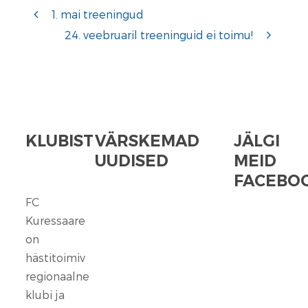
1. mai treeningud
24. veebruaril treeninguid ei toimu!
KLUBIST
VÄRSKEMAD
JÄLGI
UUDISED
MEID
FACEBOO
FC
FC
Kuressaare
Kuressaare
seisab
on
kindlalt
hästitoimiv
nende
regionaalne
selja
klubi ja
taga,