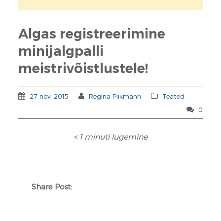
Algas registreerimine
minijalgpalli
meistrivõistlustele!
27 nov. 2015
Regina Piikmann
Teated
0
< 1
minuti lugemine
Share Post: