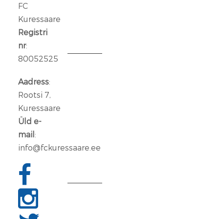
FC
Kuressaare
14
jaan.
Registri
2026
nr
:
80052525
Aleksander
Iljin
Aadress
:
lahkub
Rootsi 7,
FC
Kuressaare
Kuressaare
Üld e-
meeskonnast
mail
:
info@fckuressaare.ee
06
jaan.
2026