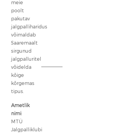
meie
kes
poolt
ennast
vaigistada
pakutav
ei
jalgpalliharidus
lase.
võimaldab
Saaremaalt
13
sirgunud
veebr.
jalgpalluritel
2026
võidelda
kõige
FC
Kuressaare
kõrgemas
ründeliin
tipus.
sai
täiendust:
Ametlik
meeskonnaga
nimi
:
liitus
MTÜ
Rasmus
Jalgpalliklubi
Talu