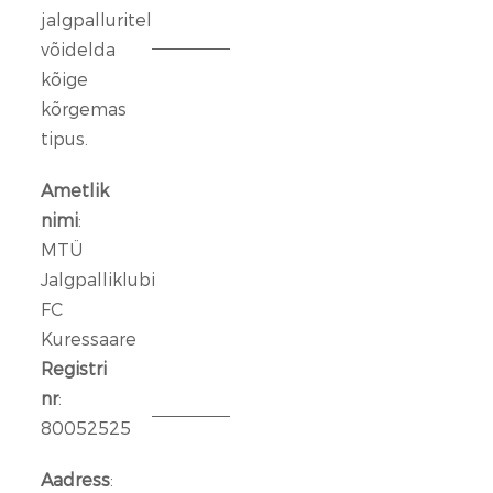
jalgpalluritel
2026
võidelda
kõige
FC
Kuressaare
kõrgemas
ründeliin
tipus.
sai
täiendust:
Ametlik
meeskonnaga
nimi
:
liitus
MTÜ
Rasmus
Jalgpalliklubi
Talu
FC
Kuressaare
14
jaan.
Registri
2026
nr
:
80052525
Aleksander
Iljin
Aadress
: