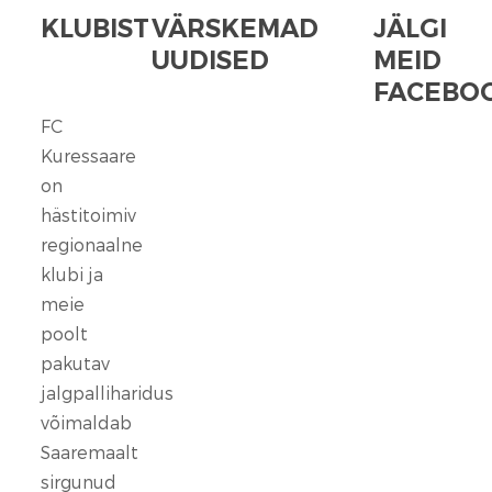
KLUBIST
VÄRSKEMAD
JÄLGI
UUDISED
MEID
FACEBOO
FC
FC
Kuressaare
Kuressaare
seisab
on
kindlalt
hästitoimiv
nende
regionaalne
selja
klubi ja
taga,
meie
kes
poolt
ennast
vaigistada
pakutav
ei
jalgpalliharidus
lase.
võimaldab
Saaremaalt
13
sirgunud
veebr.