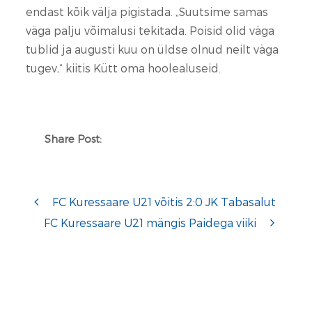
endast kõik välja pigistada. „Suutsime samas
väga palju võimalusi tekitada. Poisid olid väga
tublid ja augusti kuu on üldse olnud neilt väga
tugev,“ kiitis Kütt oma hoolealuseid.
Share Post:
FC Kuressaare U21 võitis 2:0 JK Tabasalut
FC Kuressaare U21 mängis Paidega viiki