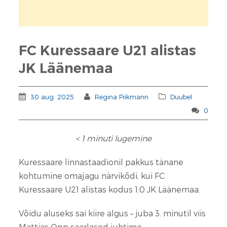
FC Kuressaare U21 alistas
JK Läänemaa
30 aug. 2025
Regina Piikmann
Duubel
0
< 1
minuti lugemine
Kuressaare linnastaadionil pakkus tänane
kohtumine omajagu närvikõdi, kui FC
Kuressaare U21 alistas kodus 1:0 JK Läänemaa.
Võidu aluseks sai kiire algus – juba 3. minutil viis
Mattias Opp saarlased juhtima.