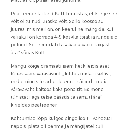
Peatreener Roland Kütt tunnistas, et kerge see
võit ei tulnud. „Raske võit. Selle koosseisu
juures, mis meil on, on keeruline mängida, kui
väljakul on korraga 4–5 keskkaitsjat ja ründajaid
polnud. See muudab tasakaalu väga paigast
ära,“ sõnas Kütt.
Mängu kõige dramaatilisem hetk leidis aset
Kuressaare väravasuul. „Juhtus midagi sellist,
mida minu silmad pole enne näinud – meie
väravavaht kaitses kaks penaltit. Esimene
tühistati, aga teise päästis ta samuti ära!“
kirjeldas peatreener.
Kohtumise lõpp kulges pingeliselt – vahetusi
nappis, plats oli pehme ja mängijatel tuli