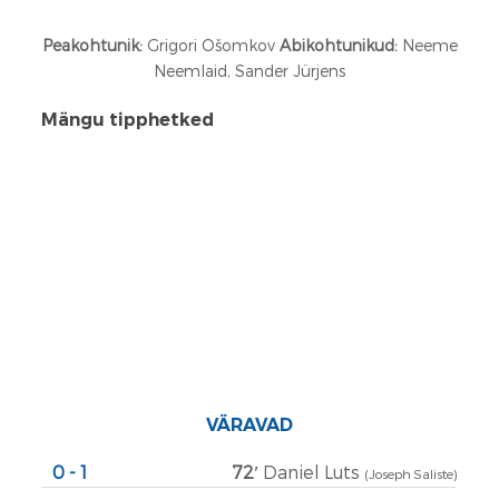
Peakohtunik:
Grigori Ošomkov
Abikohtunikud:
Neeme
Neemlaid, Sander Jürjens
Mängu tipphetked
VÄRAVAD
0 - 1
72′
Daniel Luts
(Joseph Saliste)