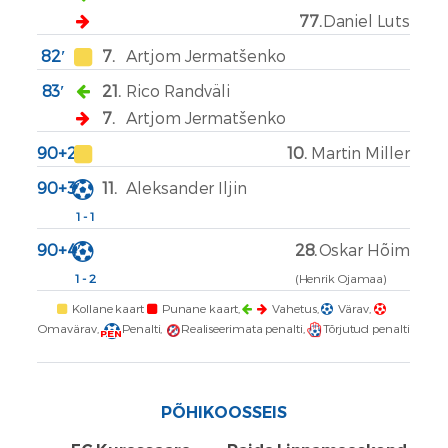
77.
Daniel Luts
82′
7.
Artjom Jermatšenko
83′
21.
Rico Randväli
7.
Artjom Jermatšenko
90+2′
10.
Martin Miller
90+3′
11.
Aleksander Iljin
1 - 1
90+4′
28.
Oskar Hõim
1 - 2
(Henrik Ojamaa)
Kollane kaart
Punane kaart,
Vahetus,
Värav,
Omavärav,
Penalti,
Realiseerimata penalti,
Tõrjutud penalti
PEN
PÕHIKOOSSEIS