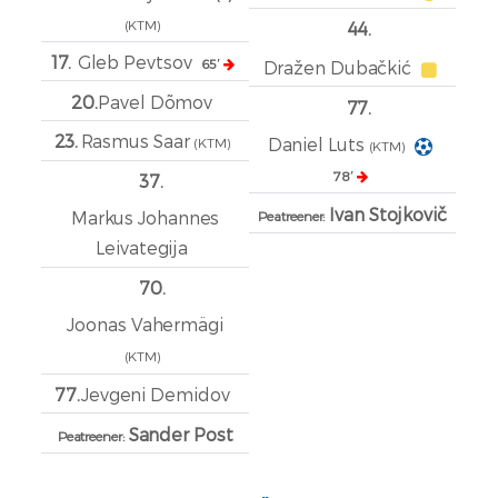
(KTM)
44.
17.
Gleb Pevtsov
65′
Dražen Dubačkić
20.
Pavel Dõmov
77.
23.
Rasmus Saar
Daniel Luts
(KTM)
(KTM)
78′
37.
Ivan Stojkovič
Markus Johannes
Peatreener:
Leivategija
70.
Joonas Vahermägi
(KTM)
77.
Jevgeni Demidov
Sander Post
Peatreener: