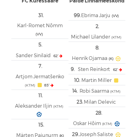
FC Kuressaare
Paide Linnameeskond
31.
99.
Ebrima Jarju
(VV)
Karl-Romet Nõmm
2.
(VV)
Michael Lilander
(KTM)
5.
8.
Sander Sinilaid
62′
Henrik Ojamaa
(K)
7.
9.
Sten Reinkort
62′
Artjom Jermatšenko
10.
Martin Miller
(KTM)
83′
14.
Robi Saarma
(KTM)
11.
23.
Milan Delevic
Aleksander Iljin
(KTM)
28.
Oskar Hõim
(KTM)
15.
29.
Joseph Saliste
Märten Pajunurm
(K)