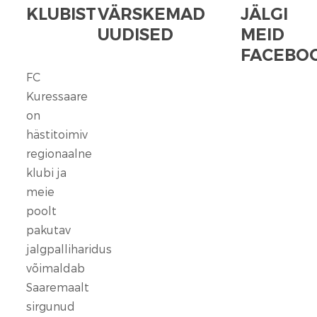
KLUBIST
VÄRSKEMAD
JÄLGI
UUDISED
MEID
FACEBOO
FC
FC
Kuressaare
Kuressaare
seisab
on
kindlalt
hästitoimiv
nende
regionaalne
selja
klubi ja
taga,
meie
kes
poolt
ennast
vaigistada
pakutav
ei
jalgpalliharidus
lase.
võimaldab
Saaremaalt
13
sirgunud
veebr.