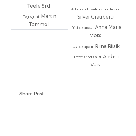
Teele Sild
Kehalise ettevalmistuse treener:
Martin
Silver Grauberg
Tegevjuht:
Tammel
Anna Maria
Füsioterapeut:
Mets
Riina Riisik
Füsioterapeut:
Andrei
Fitness spetsialist:
Veis
Share Post: