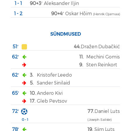
1 - 1
90+3′
Aleksander Iljin
1 - 2
90+4′
Oskar Hõim
(Henrik Ojamaa)
SÜNDMUSED
51′
44.
Dražen Dubačkić
62′
11.
Mechini Gomis
9.
Sten Reinkort
62′
3.
Kristofer Leedo
5.
Sander Sinilaid
65′
10.
Andero Kivi
17.
Gleb Pevtsov
72′
77.
Daniel Luts
0 - 1
(Joseph Saliste)
78′
19.
Siim Luts