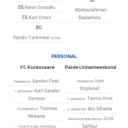
55.
Raian Soosalu
Abdourahman
73.
Karl Orren
Badamosi
80.
Rando Tarkmeel
(KTM)
PERSONAL
FC Kuressaare
Paide Linnameeskond
Ivan
Sander Post
Peatreener:
Peatreener:
Stojkovič
Karl-Sander
1. abitreener:
Eensoo
Tarmo Kink
1. abitreener:
Toomas
Ats Sillaste
Füsioterapeut:
2. abitreener:
Rebane
Jüris
Väravavahtide treener:
Sahkur
Kodumängu korraldaja: