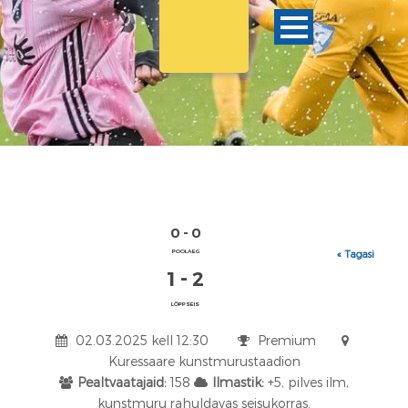
0 - 0
POOLAEG
« Tagasi
1 - 2
LÕPPSEIS
02.03.2025 kell 12:30
Premium
Kuressaare kunstmurustaadion
Pealtvaatajaid:
158
Ilmastik:
+5, pilves ilm,
kunstmuru rahuldavas seisukorras.