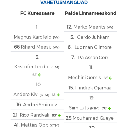
VAHETUSMÄNGIJAD
FC Kuressaare
Paide Linnameeskond
1.
12.
Marko Meerits
(VV)
Magnus Karofeld
5.
Gerdo Juhkam
(VV)
66.
Rihard Meesit
6.
Luqman Gilmore
(VV)
3.
7.
Pa Assan Corr
Kristofer Leedo
11.
(KTM)
62′
Mechini Gomis
62′
10.
15.
Hindrek Ojamaa
Andero Kivi
(KTM)
65′
19.
16.
Andrei Smirnov
Siim Luts
(KTM)
78′
21.
Rico Randväli
83′
25.
Mouhamed Gueye
41.
Mattias Opp
(KTM)
30.