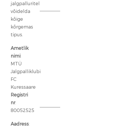
jalgpalluritel
2026
võidelda
kõige
FC
Kuressaare
kõrgemas
ründeliin
tipus.
sai
täiendust:
Ametlik
meeskonnaga
nimi
:
liitus
MTÜ
Rasmus
Jalgpalliklubi
Talu
FC
Kuressaare
14
jaan.
Registri
2026
nr
:
80052525
Aleksander
Iljin
Aadress
:
lahkub