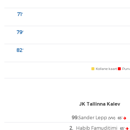
71′
79′
82′
Kollane kaart
Puna
JK Tallinna Kalev
99.
Sander Lepp
(VV)
65′
2.
Habib Famuditimi
65′