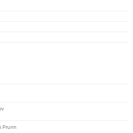
ov
k Prunn