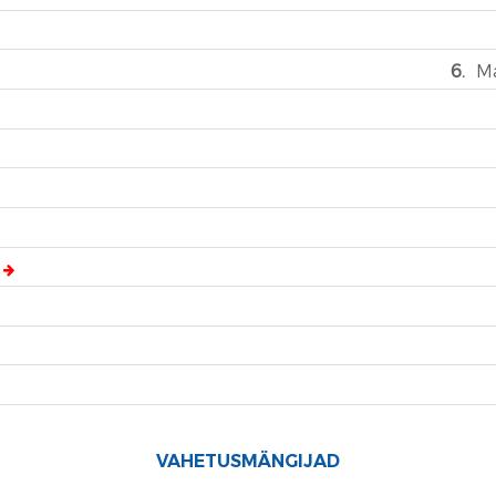
6.
Ma
′
VAHETUSMÄNGIJAD