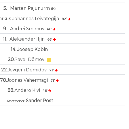
5.
Märten Pajunurm
(K)
rkus Johannes Leivategija
82′
9.
Andrei Smirnov
46′
11.
Aleksander Iljin
66′
14.
Joosep Kobin
20.
Pavel Dõmov
22.
Jevgeni Demidov
71′
70.
Joonas Vahermägi
71′
88.
Andero Kivi
46′
Sander Post
Peatreener: