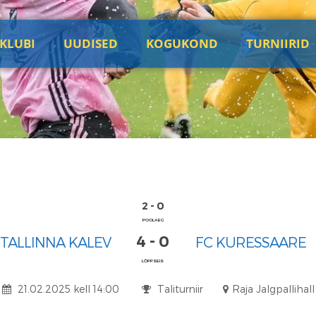
KLUBI
UUDISED
KOGUKOND
TURNIIRID
2 - 0
POOLAEG
4 - 0
 TALLINNA KALEV
FC KURESSAARE
LÕPPSEIS
21.02.2025 kell 14:00
Taliturniir
Raja Jalgpallihall