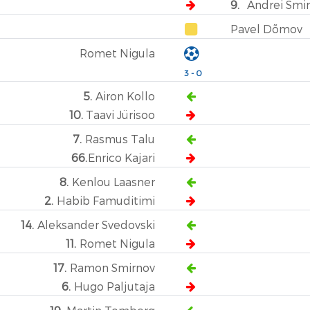
9.
Andrei Smi
Pavel Dõmov
Romet Nigula
3 - 0
5.
Airon Kollo
10.
Taavi Jürisoo
7.
Rasmus Talu
66.
Enrico Kajari
8.
Kenlou Laasner
2.
Habib Famuditimi
14.
Aleksander Svedovski
11.
Romet Nigula
17.
Ramon Smirnov
6.
Hugo Paljutaja