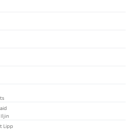
t
ts
laid
Iljin
t Lipp