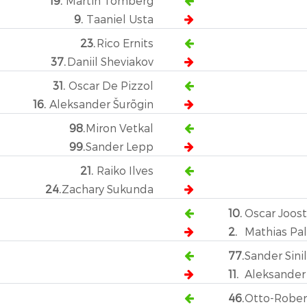
19.
Martin Tomberg
9.
Taaniel Usta
23.
Rico Ernits
37.
Daniil Sheviakov
31.
Oscar De Pizzol
16.
Aleksander Šurõgin
98.
Miron Vetkal
99.
Sander Lepp
21.
Raiko Ilves
24.
Zachary Sukunda
10.
Oscar Joos
2.
Mathias Pal
77.
Sander Sini
11.
Aleksander 
46.
Otto-Rober