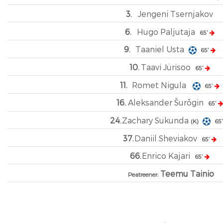
3.
Jengeni Tsernjakov
6.
Hugo Paljutaja
65′
9.
Taaniel Usta
65′
10.
Taavi Jürisoo
65′
11.
Romet Nigula
65′
16.
Aleksander Šurõgin
65′
24.
Zachary Sukunda
(K)
65
37.
Daniil Sheviakov
65′
66.
Enrico Kajari
65′
Teemu Tainio
Peatreener: