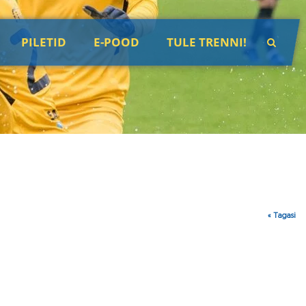
PILETID
E-POOD
TULE TRENNI!
« Tagasi