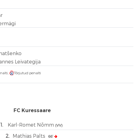
r
ermägi
matšenko
annes Leivategija
nalti,
Tõrjutud penalti
FC Kuressaare
1.
Karl-Romet Nõmm
(VV)
2.
Mathias Palts
66′