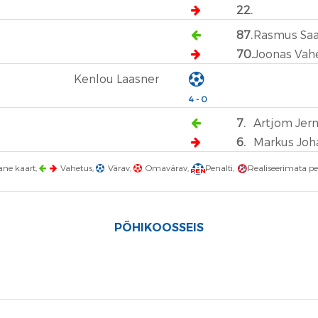
22.
87.
Rasmus Saa
70.
Joonas Vah
Kenlou Laasner
4 - 0
7.
Artjom Jer
6.
Markus Joh
ne kaart,
Vahetus,
Värav,
Omavärav,
Penalti,
Realiseerimata pe
PEN
PÕHIKOOSSEIS