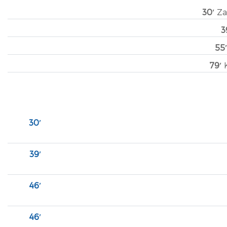
30′
Za
3
55
79′
K
30′
39′
46′
46′