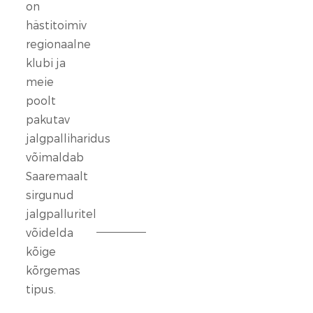
seisab
on
kindlalt
hästitoimiv
nende
regionaalne
selja
klubi ja
taga,
meie
kes
poolt
ennast
vaigistada
pakutav
ei
jalgpalliharidus
lase.
võimaldab
Saaremaalt
13
sirgunud
veebr.
jalgpalluritel
2026
võidelda
kõige
FC
Kuressaare
kõrgemas
ründeliin
tipus.
sai