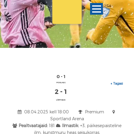
0 - 1
POOLAEG
« Tagasi
2 - 1
LÕPPSEIS
08.04.2025 kell 18:00
Premium
Sportland Arena
Pealtvaatajaid:
181
Ilmastik:
+3, päikesepaisteline
ilm, kunstmuru heas seisukorras.