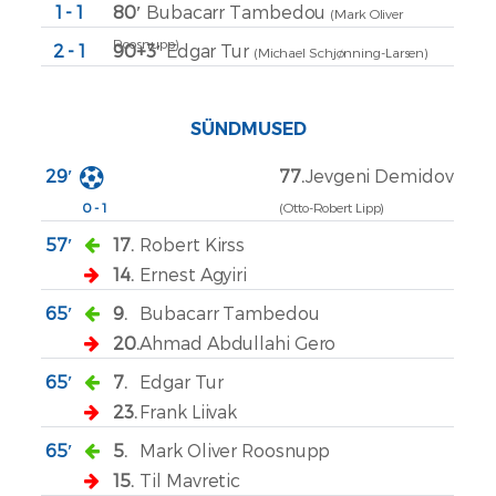
1 - 1
80′
Bubacarr Tambedou
(Mark Oliver
Roosnupp)
2 - 1
90+3′
Edgar Tur
(Michael Schjønning-Larsen)
SÜNDMUSED
29′
77.
Jevgeni Demidov
0 - 1
(Otto-Robert Lipp)
57′
17.
Robert Kirss
14.
Ernest Agyiri
65′
9.
Bubacarr Tambedou
20.
Ahmad Abdullahi Gero
65′
7.
Edgar Tur
23.
Frank Liivak
65′
5.
Mark Oliver Roosnupp
15.
Til Mavretic