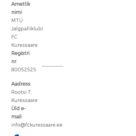
täiendust:
Ametlik
meeskonnaga
nimi
:
liitus
MTÜ
Rasmus
Jalgpalliklubi
Talu
FC
Kuressaare
14
jaan.
Registri
2026
nr
:
80052525
Aleksander
Iljin
Aadress
:
lahkub
Rootsi 7,
FC
Kuressaare
Kuressaare
Üld e-
meeskonnast
mail
:
info@fckuressaare.ee
06
jaan.