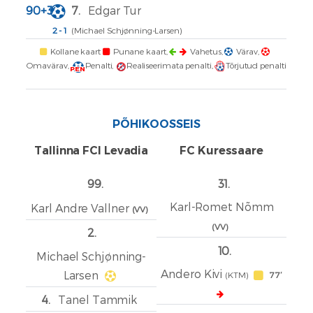
90+3′
7.
Edgar Tur
2 - 1
(Michael Schjønning-Larsen)
Kollane kaart
Punane kaart,
Vahetus,
Värav,
Omavärav,
Penalti,
Realiseerimata penalti,
Tõrjutud penalti
PEN
PÕHIKOOSSEIS
Tallinna FCI Levadia
FC Kuressaare
99.
31.
Karl-Romet Nõmm
Karl Andre Vallner
(VV)
(VV)
2.
10.
Michael Schjønning-
Andero Kivi
Larsen
(KTM)
77′
4.
Tanel Tammik