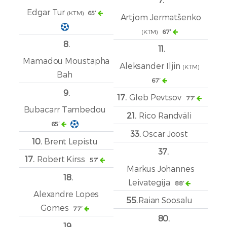
Edgar Tur
(KTM)
65′
Artjom Jermatšenko
(KTM)
67′
8.
11.
Mamadou Moustapha
Aleksander Iljin
(KTM)
Bah
67′
9.
17.
Gleb Pevtsov
77′
Bubacarr Tambedou
21.
Rico Randväli
65′
33.
Oscar Joost
10.
Brent Lepistu
37.
17.
Robert Kirss
57′
Markus Johannes
18.
Leivategija
88′
Alexandre Lopes
55.
Raian Soosalu
Gomes
77′
80.
19.