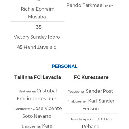
Rando Tarkmeel
(KTM)
Richie Ephraim
Musaba
35.
Victory Sunday Iboro
45.
Henri Järvelaid
PERSONAL
Tallinna FCI Levadia
FC Kuressaare
Cristobal
Sander Post
Peatreener:
Peatreener:
Emilio Torres Ruiz
Karl-Sander
1. abitreener:
Jose Vicente
Eensoo
1. abitreener:
Soto Navarro
Toomas
Füsioterapeut:
Karel
Rebane
2. abitreener: