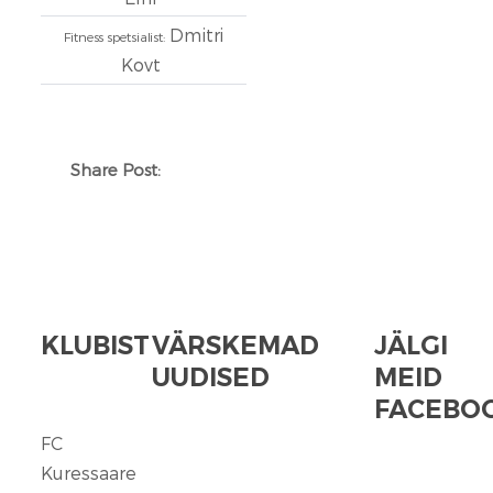
Dmitri
Fitness spetsialist:
Kovt
Share Post:
KLUBIST
VÄRSKEMAD
JÄLGI
UUDISED
MEID
FACEBOO
FC
FC
Kuressaare
Kuressaare