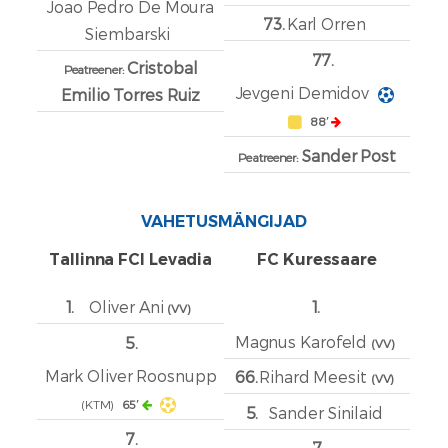
Joao Pedro De Moura
73.
Karl Orren
Siembarski
77.
Cristobal
Peatreener:
Jevgeni Demidov
Emilio Torres Ruiz
88′
Sander Post
Peatreener:
VAHETUSMÄNGIJAD
Tallinna FCI Levadia
FC Kuressaare
1.
Oliver Ani
1.
(VV)
Magnus Karofeld
5.
(VV)
Mark Oliver Roosnupp
66.
Rihard Meesit
(VV)
(KTM)
65′
5.
Sander Sinilaid
7.
7.