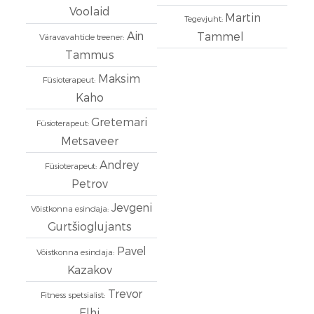
Voolaid
Martin
Tegevjuht:
Ain
Tammel
Väravavahtide treener:
Tammus
Maksim
Füsioterapeut:
Kaho
Gretemari
Füsioterapeut:
Metsaveer
Andrey
Füsioterapeut:
Petrov
Jevgeni
Võistkonna esindaja:
Gurtšioglujants
Pavel
Võistkonna esindaja:
Kazakov
Trevor
Fitness spetsialist:
Elhi