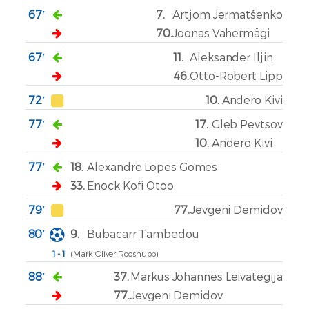
67′
7.
Artjom Jermatšenko
70.
Joonas Vahermägi
67′
11.
Aleksander Iljin
46.
Otto-Robert Lipp
72′
10.
Andero Kivi
77′
17.
Gleb Pevtsov
10.
Andero Kivi
77′
18.
Alexandre Lopes Gomes
33.
Enock Kofi Otoo
79′
77.
Jevgeni Demidov
80′
9.
Bubacarr Tambedou
1 - 1
(Mark Oliver Roosnupp)
88′
37.
Markus Johannes Leivategija
77.
Jevgeni Demidov