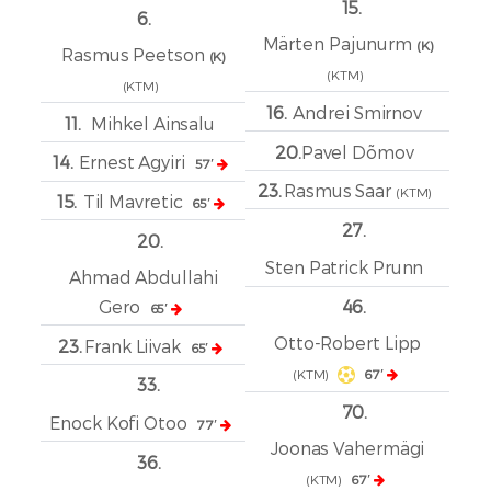
15.
6.
Märten Pajunurm
(K)
Rasmus Peetson
(K)
(KTM)
(KTM)
16.
Andrei Smirnov
11.
Mihkel Ainsalu
20.
Pavel Dõmov
14.
Ernest Agyiri
57′
23.
Rasmus Saar
(KTM)
15.
Til Mavretic
65′
27.
20.
Sten Patrick Prunn
Ahmad Abdullahi
Gero
46.
65′
Otto-Robert Lipp
23.
Frank Liivak
65′
(KTM)
67′
33.
70.
Enock Kofi Otoo
77′
Joonas Vahermägi
36.
(KTM)
67′