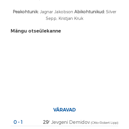
Peakohtunik:
Jagnar Jakobson
Abikohtunikud:
Silver
Sepp, Kristjan Kruk
Mängu otseülekanne
VÄRAVAD
0 - 1
29′
Jevgeni Demidov
(Otto-Robert Lipp)