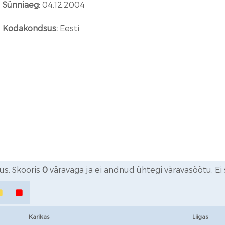
Sünniaeg:
04.12.2004
Kodakondsus:
Eesti
s. Skooris
0
väravaga ja ei andnud ühtegi väravasöötu. Ei 
Karikas
Liigas