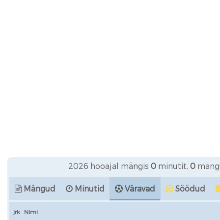
2026 hooajal mängis
0
minutit,
0
mängu
Mängud
Minutid
Väravad
Söödud
jrk
Nimi