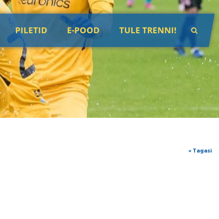
PILETID
E-POOD
TULE TRENNI!
« Tagasi