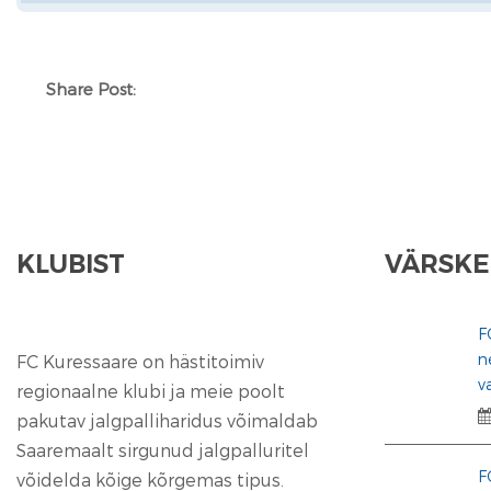
Share Post:
KLUBIST
VÄRSKE
F
n
FC Kuressaare on hästitoimiv
v
regionaalne klubi ja meie poolt
pakutav jalgpalliharidus võimaldab
Saaremaalt sirgunud jalgpalluritel
F
võidelda kõige kõrgemas tipus.