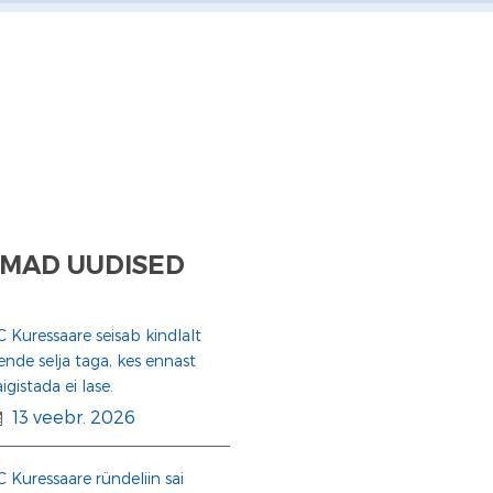
MAD UUDISED
C Kuressaare seisab kindlalt
ende selja taga, kes ennast
aigistada ei lase.
13 veebr. 2026
C Kuressaare ründeliin sai