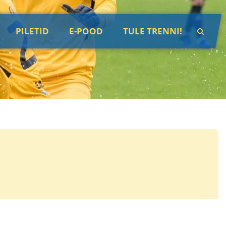
PILETID
E-POOD
TULE TRENNI!