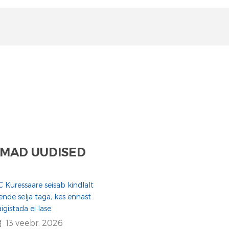
MAD UUDISED
C Kuressaare seisab kindlalt
ende selja taga, kes ennast
aigistada ei lase.
13 veebr. 2026