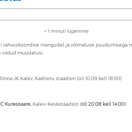
< 1
minuti lugemine
sti rahvuskoondise mängudel ja võimaluse puudumisega m
e viidud muudatusi.
llinna JK Kalev, Kadrioru staadion (oli 10.09 kell 18:00)
C Kuressaare,
Kalevi Keskstaadion (
oli 20.08 kell 14:00
).