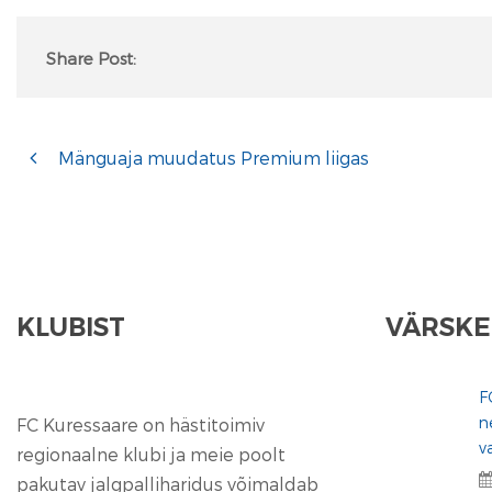
Share Post:
Mänguaja muudatus Premium liigas
KLUBIST
VÄRSKE
F
n
FC Kuressaare on hästitoimiv
v
regionaalne klubi ja meie poolt
pakutav jalgpalliharidus võimaldab