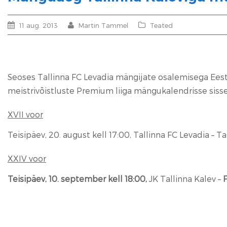
11 aug. 2013
Martin Tammel
Teated
Seoses Tallinna FC Levadia mängijate osalemisega Ee
meistrivõistluste Premium liiga mängukalendrisse siss
XVII voor
Teisipäev, 20. august kell 17:00, Tallinna FC Levadia – Ta
XXIV voor
Teisipäev, 10. september kell 18:00,
JK Tallinna Kalev –
F