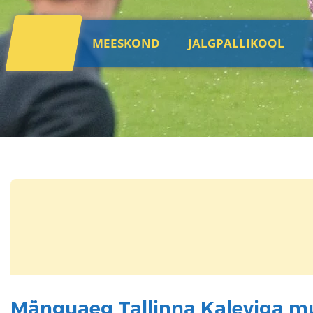
MEESKOND
JALGPALLIKOOL
Mänguaeg Tallinna Kaleviga m