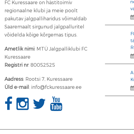
n
FC Kuressaare on hästitoimiv
v
regionaalne klubi ja meie poolt
pakutav jalgpalliharidus võimaldab
Saaremaalt sirgunud jalgpalluritel
F
võidelda kõige kõrgemas tipus.
t
R
Ametlik nimi
: MTÜ Jalgpalliklubi FC
Kuressaare
Registri nr
: 80052525
A
Aadress
: Rootsi 7, Kuressaare
K
Üld e-mail
: info@fckuressaare.ee