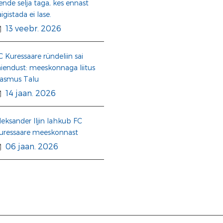
ende selja taga, kes ennast
aigistada ei lase.
13 veebr. 2026
C Kuressaare ründeliin sai
äiendust: meeskonnaga liitus
asmus Talu
14 jaan. 2026
leksander Iljin lahkub FC
uressaare meeskonnast
06 jaan. 2026