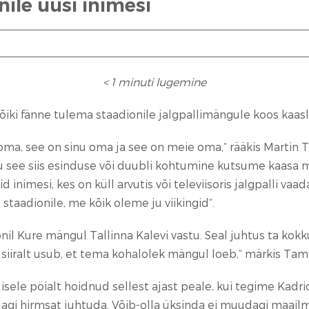
ile uusi inimesi
< 1
minuti lugemine
i fänne tulema staadionile jalgpallimängule koos kaaslas
u oma, see on sinu oma ja see on meie oma,“ rääkis Martin
u see siis esinduse või duubli kohtumine kutsume kaasa mõ
id inimesi, kes on küll arvutis või televiisoris jalgpalli v
staadionile, me kõik oleme ju viikingid“.
nil Kure mängul Tallinna Kalevi vastu. Seal juhtus ta kok
ta siiralt usub, et tema kohalolek mängul loeb,“ märkis Ta
sele pöialt hoidnud sellest ajast peale, kui tegime Kadr
gi hirmsat juhtuda. Võib-olla üksinda ei muudagi maailm