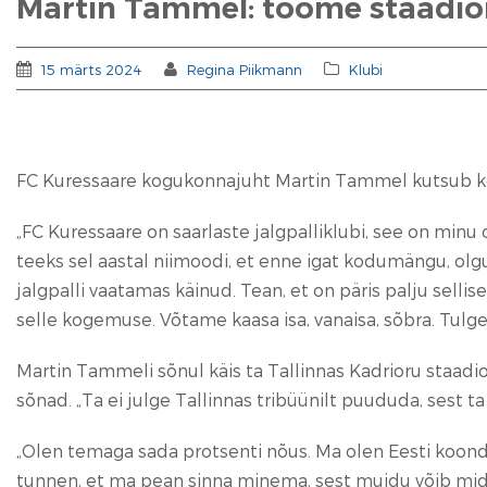
Martin Tammel: toome staadion
15 märts 2024
Regina Piikmann
Klubi
FC Kuressaare kogukonnajuht Martin Tammel kutsub kõik
„FC Kuressaare on saarlaste jalgpalliklubi, see on min
teeks sel aastal niimoodi, et enne igat kodumängu, olg
jalgpalli vaatamas käinud. Tean, et on päris palju sellise
selle kogemuse. Võtame kaasa isa, vanaisa, sõbra. Tulge 
Martin Tammeli sõnul käis ta Tallinnas Kadrioru staadio
sõnad. „Ta ei julge Tallinnas tribüünilt puududa, sest 
„Olen temaga sada protsenti nõus. Ma olen Eesti koondi
tunnen, et ma pean sinna minema, sest muidu võib mida