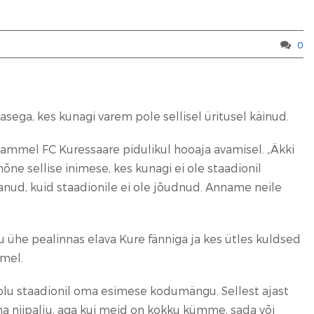
0
ega, kes kunagi varem pole sellisel üritusel käinud.
 Tammel FC Kuressaare pidulikul hooaja avamisel. „Äkki
ne sellise inimese, kes kunagi ei ole staadionil
aadanud, kuid staadionile ei ole jõudnud. Anname neile
ku ühe pealinnas elava Kure fänniga ja kes ütles kuldsed
mmel.
iolu staadionil oma esimese kodumängu. Sellest ajast
a niipalju, aga kui meid on kokku kümme, sada või