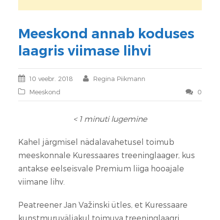
Meeskond annab koduses
laagris viimase lihvi
10 veebr. 2018
Regina Piikmann
Meeskond
0
< 1
minuti lugemine
Kahel järgmisel nädalavahetusel toimub
meeskonnale Kuressaares treeninglaager, kus
antakse eelseisvale Premium liiga hooajale
viimane lihv.
Peatreener Jan Važinski ütles, et Kuressaare
kunstmuruväljakul toimuva treeninglaagri