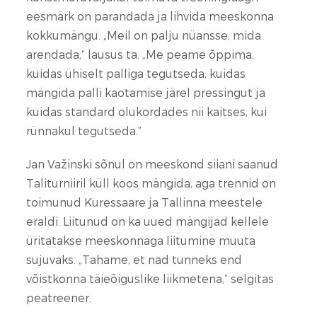
eesmärk on parandada ja lihvida meeskonna
kokkumängu. „Meil on palju nüansse, mida
arendada,“ lausus ta. „Me peame õppima,
kuidas ühiselt palliga tegutseda, kuidas
mängida palli kaotamise järel pressingut ja
kuidas standard olukordades nii kaitses, kui
rünnakul tegutseda.“
Jan Važinski sõnul on meeskond siiani saanud
Taliturniiril küll koos mängida, aga trennid on
toimunud Kuressaare ja Tallinna meestele
eraldi. Liitunud on ka uued mängijad kellele
üritatakse meeskonnaga liitumine muuta
sujuvaks. „Tahame, et nad tunneks end
võistkonna täieõiguslike liikmetena,“ selgitas
peatreener.