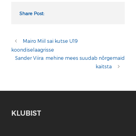
Share Post:
Mairo Miil sai kutse U19
koondiselaagrisse
Sander Viira: mehine mees suudab nõrgemaid
kaitsta
KLUBIST