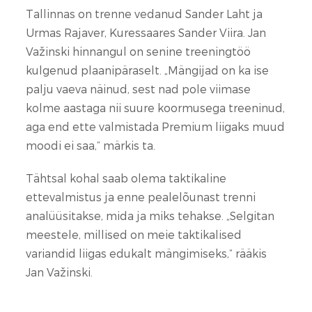
Tallinnas on trenne vedanud Sander Laht ja
Urmas Rajaver, Kuressaares Sander Viira. Jan
Važinski hinnangul on senine treeningtöö
kulgenud plaanipäraselt. „Mängijad on ka ise
palju vaeva näinud, sest nad pole viimase
kolme aastaga nii suure koormusega treeninud,
aga end ette valmistada Premium liigaks muud
moodi ei saa,“ märkis ta.
Tähtsal kohal saab olema taktikaline
ettevalmistus ja enne pealelõunast trenni
analüüsitakse, mida ja miks tehakse. „Selgitan
meestele, millised on meie taktikalised
variandid liigas edukalt mängimiseks,“ rääkis
Jan Važinski.