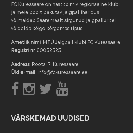
FC Kuressaare on hästitoimiv regionaalne klubi
ja meie poolt pakutav jalgpalliharidus
võimaldab Saaremaalt sirgunud jalgpalluritel
võidelda kõige kõrgemas tipus.
Ametlik nimi
: MTÜ Jalgpalliklubi FC Kuressaare
Registri nr
: 80052525
Aadress
: Rootsi 7, Kuressaare
Üld e-mail
: info@fckuressaare.ee
VÄRSKEMAD UUDISED