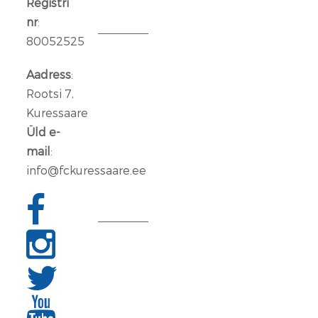
Registri
2026
nr
:
80052525
Aleksander
Iljin
Aadress
:
lahkub
Rootsi 7,
FC
Kuressaare
Kuressaare
Üld e-
meeskonnast
mail
:
info@fckuressaare.ee
06
jaan.
2026