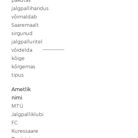
ei
jalgpalliharidus
lase.
võimaldab
Saaremaalt
13
sirgunud
veebr.
jalgpalluritel
2026
võidelda
kõige
FC
Kuressaare
kõrgemas
ründeliin
tipus.
sai
täiendust:
Ametlik
meeskonnaga
nimi
:
liitus
MTÜ
Rasmus
Jalgpalliklubi
Talu
FC
Kuressaare
14
jaan.