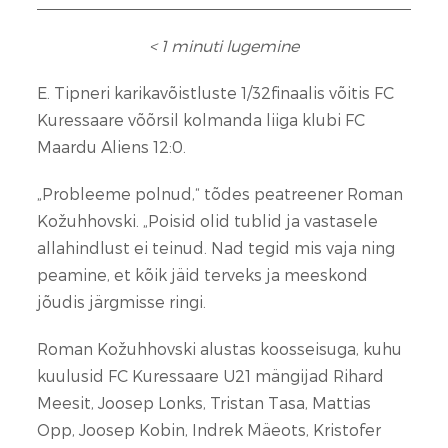
< 1
minuti lugemine
E. Tipneri karikavõistluste 1/32finaalis võitis FC
Kuressaare võõrsil kolmanda liiga klubi FC
Maardu Aliens 12:0.
„Probleeme polnud,“ tõdes peatreener Roman
Kožuhhovski. „Poisid olid tublid ja vastasele
allahindlust ei teinud. Nad tegid mis vaja ning
peamine, et kõik jäid terveks ja meeskond
jõudis järgmisse ringi.
Roman Kožuhhovski alustas koosseisuga, kuhu
kuulusid FC Kuressaare U21 mängijad Rihard
Meesit, Joosep Lonks, Tristan Tasa, Mattias
Opp, Joosep Kobin, Indrek Mäeots, Kristofer