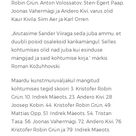
Robin Grün, Anton Volossatov, Sten-Egert Paap,
Joonas Vahermägi ja Andero Kivi, varus olid
Kaur Kivila, Siim Aer ja Karl Orren.
„Arutasime Sander Viiraga seda juba ammu, et
duubli poisid osaleksid karikamängul. Selles
kohtumises olid nad juba kui esinduse
mängijad ja said kohtumise kirja,“ märkis
Roman Kožuhhovski.
Maardu kunstmuruväljakul mängitud
kohtumises tegid skoori: 3. Kristofer Robin
Grün, 10. Indrek Mäeots, 23. Andero Kivi, 28.
Joosep Kobin, 44. Kristofer Robin Grün, 49.
Mattias Opp, 51. Indrek Mäeots, 54. Tristan
Tasa, 56. Joonas Vahermägi, 72. Andero Kivi, 76.
Kristofer Robin Grün ja 79. Indrek Mäeots.