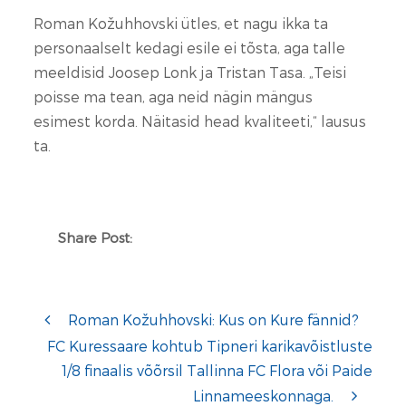
Roman Kožuhhovski ütles, et nagu ikka ta
personaalselt kedagi esile ei tõsta, aga talle
meeldisid Joosep Lonk ja Tristan Tasa. „Teisi
poisse ma tean, aga neid nägin mängus
esimest korda. Näitasid head kvaliteeti,“ lausus
ta.
Share Post:
Roman Kožuhhovski: Kus on Kure fännid?
FC Kuressaare kohtub Tipneri karikavõistluste
1/8 finaalis võõrsil Tallinna FC Flora või Paide
Linnameeskonnaga.