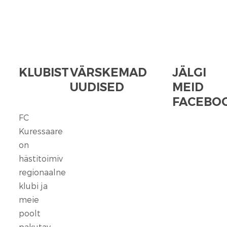
KLUBIST
VÄRSKEMAD
JÄLGI
UUDISED
MEID
FACEBOO
FC
FC
Kuressaare
Kuressaare
seisab
on
kindlalt
hästitoimiv
nende
regionaalne
selja
klubi ja
taga,
meie
kes
poolt
ennast
vaigistada
pakutav