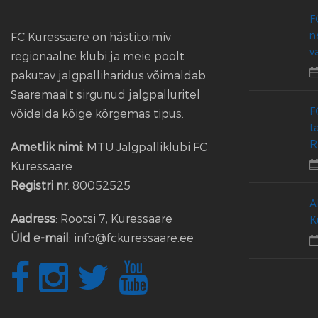
F
n
FC Kuressaare on hästitoimiv
v
regionaalne klubi ja meie poolt
pakutav jalgpalliharidus võimaldab
Saaremaalt sirgunud jalgpalluritel
F
võidelda kõige kõrgemas tipus.
t
R
Ametlik nimi
: MTÜ Jalgpalliklubi FC
Kuressaare
Registri nr
: 80052525
A
Aadress
: Rootsi 7, Kuressaare
K
Üld e-mail
: info@fckuressaare.ee