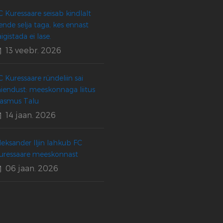
C Kuressaare seisab kindlalt
ende selja taga, kes ennast
aigistada ei lase.
13 veebr. 2026
C Kuressaare ründeliin sai
äiendust: meeskonnaga liitus
asmus Talu
14 jaan. 2026
leksander Iljin lahkub FC
uressaare meeskonnast
06 jaan. 2026