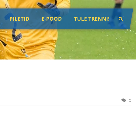
PILETID
E-POOD
TULE TRENNI!
0