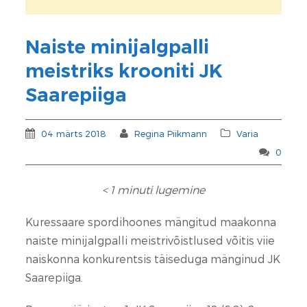
Naiste minijalgpalli
meistriks krooniti JK
Saarepiiga
04 märts 2018
Regina Piikmann
Varia
0
< 1
minuti lugemine
Kuressaare spordihoones mängitud maakonna
naiste minijalgpalli meistrivõistlused võitis viie
naiskonna konkurentsis täiseduga mänginud JK
Saarepiiga.