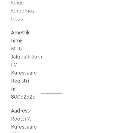
kõige
FC
Kuressaare
kõrgemas
ründeliin
tipus.
sai
täiendust:
Ametlik
meeskonnaga
nimi
:
liitus
MTÜ
Rasmus
Jalgpalliklubi
Talu
FC
Kuressaare
14
jaan.
Registri
2026
nr
:
80052525
Aleksander
Iljin
Aadress
:
lahkub
Rootsi 7,
FC
Kuressaare
Kuressaare