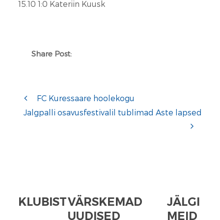
15.10 1:0 Kateriin Kuusk
Share Post:
FC Kuressaare hoolekogu
Jalgpalli osavusfestivalil tublimad Aste lapsed
KLUBIST
VÄRSKEMAD
JÄLGI
UUDISED
MEID