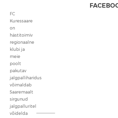
FACEBOO
FC
FC
Kuressaare
Kuressaare
seisab
on
kindlalt
hästitoimiv
nende
regionaalne
selja
klubi ja
taga,
meie
kes
poolt
ennast
vaigistada
pakutav
ei
jalgpalliharidus
lase.
võimaldab
Saaremaalt
13
sirgunud
veebr.
jalgpalluritel
2026
võidelda