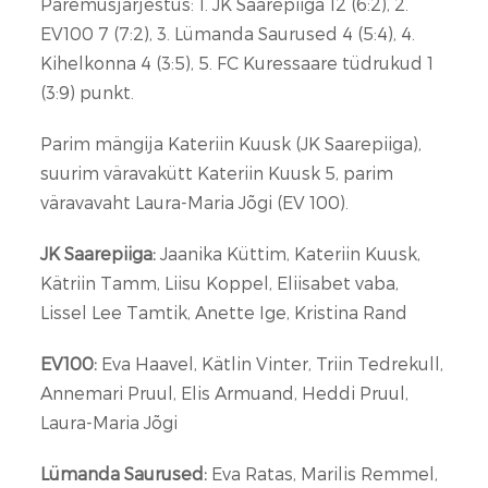
Paremusjärjestus: 1. JK Saarepiiga 12 (6:2), 2.
EV100 7 (7:2), 3. Lümanda Saurused 4 (5:4), 4.
Kihelkonna 4 (3:5), 5. FC Kuressaare tüdrukud 1
(3:9) punkt.
Parim mängija Kateriin Kuusk (JK Saarepiiga),
suurim väravakütt Kateriin Kuusk 5, parim
väravavaht Laura-Maria Jõgi (EV 100).
JK Saarepiiga:
Jaanika Küttim, Kateriin Kuusk,
Kätriin Tamm, Liisu Koppel, Eliisabet vaba,
Lissel Lee Tamtik, Anette Ige, Kristina Rand
EV100:
Eva Haavel, Kätlin Vinter, Triin Tedrekull,
Annemari Pruul, Elis Armuand, Heddi Pruul,
Laura-Maria Jõgi
Lümanda Saurused:
Eva Ratas, Marilis Remmel,