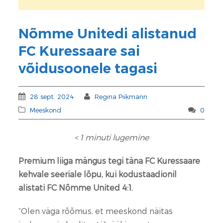
Nõmme Unitedi alistanud
FC Kuressaare sai
võidusoonele tagasi
28 sept. 2024
Regina Piikmann
Meeskond
0
< 1
minuti lugemine
Premium liiga mängus tegi täna FC Kuressaare
kehvale seeriale lõpu, kui kodustaadionil
alistati FC Nõmme United 4:1.
“Olen väga rõõmus, et meeskond näitas