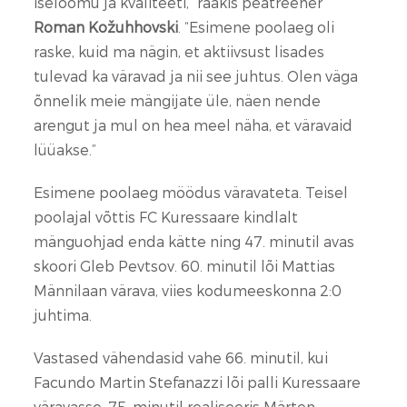
iseloomu ja kvaliteeti,” rääkis peatreener
Roman Kožuhhovski
. “Esimene poolaeg oli
raske, kuid ma nägin, et aktiivsust lisades
tulevad ka väravad ja nii see juhtus. Olen väga
õnnelik meie mängijate üle, näen nende
arengut ja mul on hea meel näha, et väravaid
lüüakse.”
Esimene poolaeg möödus väravateta. Teisel
poolajal võttis FC Kuressaare kindlalt
mänguohjad enda kätte ning 47. minutil avas
skoori Gleb Pevtsov. 60. minutil lõi Mattias
Männilaan värava, viies kodumeeskonna 2:0
juhtima.
Vastased vähendasid vahe 66. minutil, kui
Facundo Martin Stefanazzi lõi palli Kuressaare
väravasse. 75. minutil realiseeris Märten