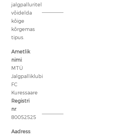
jalgpalluritel
2026
võidelda
kõige
FC
Kuressaare
kõrgemas
ründeliin
tipus.
sai
täiendust:
Ametlik
meeskonnaga
nimi
:
liitus
MTÜ
Rasmus
Jalgpalliklubi
Talu
FC
Kuressaare
14
jaan.
Registri
2026
nr
:
80052525
Aleksander
Iljin
Aadress
: