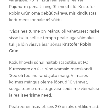
Pajunurm penalti ning 91. minutil lõi Kristofer
Robin Grün oma debüütvärava, mis kindlustas
kodumeeskonnale 4:1 võidu.
“Väga hea tunne on. Mängu oli vahetusest raske
sisse tulla, sellise tempo peale, aga võimalus
tuli ja lõin värava ära,” sõnas
Kristofer Robin
Grün
.
Kožuhhovski sõnul näitab statistika, et FC
Kuressaare on üks ründavamaid meeskondi.
“See oli tõeline ründajate mäng. Viimases
kolmes mängus oleme löönud 10 väravat,
seega teame oma tugevusi. Leidsime võimalusi
ja realiseerisime need.”
Peatreener lisas, et seis 2:0 on üks ohtlikumaid,