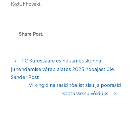
Kožuhhovski.
Share Post:
FC Kuressaare esindusmeeskonna
juhendamise võtab alates 2025 hooajast üle
Sander Post
Viikingid näitasid tõelist sisu ja pöörasid
kaotusseisu võiduks