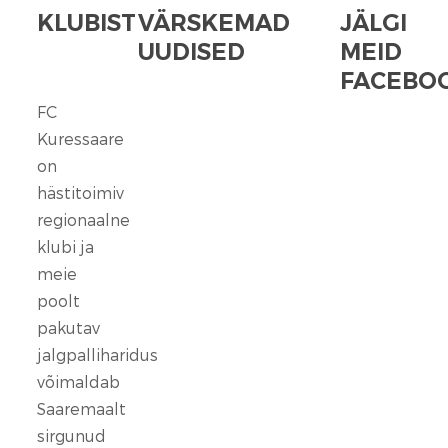
KLUBIST
VÄRSKEMAD
JÄLGI
UUDISED
MEID
FACEBOO
FC
FC
Kuressaare
Kuressaare
seisab
on
kindlalt
hästitoimiv
nende
regionaalne
selja
klubi ja
taga,
meie
kes
poolt
ennast
vaigistada
pakutav
ei
jalgpalliharidus
lase.
võimaldab
Saaremaalt
13
sirgunud
veebr.