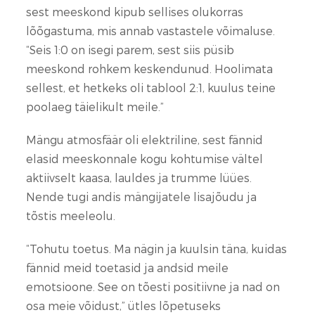
sest meeskond kipub sellises olukorras
lõõgastuma, mis annab vastastele võimaluse.
“Seis 1:0 on isegi parem, sest siis püsib
meeskond rohkem keskendunud. Hoolimata
sellest, et hetkeks oli tablool 2:1, kuulus teine
poolaeg täielikult meile.”
Mängu atmosfäär oli elektriline, sest fännid
elasid meeskonnale kogu kohtumise vältel
aktiivselt kaasa, lauldes ja trumme lüües.
Nende tugi andis mängijatele lisajõudu ja
tõstis meeleolu.
“Tohutu toetus. Ma nägin ja kuulsin täna, kuidas
fännid meid toetasid ja andsid meile
emotsioone. See on tõesti positiivne ja nad on
osa meie võidust,” ütles lõpetuseks