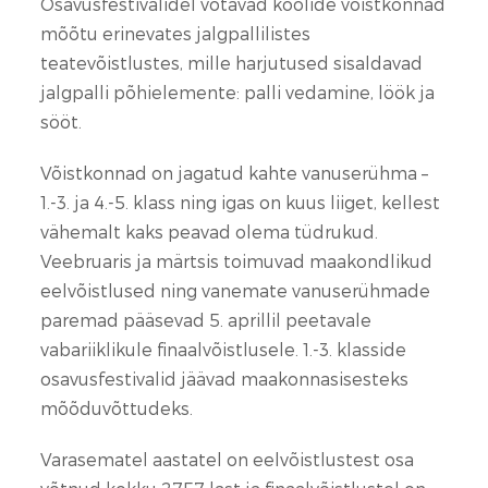
Osavusfestivalidel võtavad koolide võistkonnad
mõõtu erinevates jalgpallilistes
teatevõistlustes, mille harjutused sisaldavad
jalgpalli põhielemente: palli vedamine, löök ja
sööt.
Võistkonnad on jagatud kahte vanuserühma –
1.-3. ja 4.-5. klass ning igas on kuus liiget, kellest
vähemalt kaks peavad olema tüdrukud.
Veebruaris ja märtsis toimuvad maakondlikud
eelvõistlused ning vanemate vanuserühmade
paremad pääsevad 5. aprillil peetavale
vabariiklikule finaalvõistlusele. 1.-3. klasside
osavusfestivalid jäävad maakonnasisesteks
mõõduvõttudeks.
Varasematel aastatel on eelvõistlustest osa