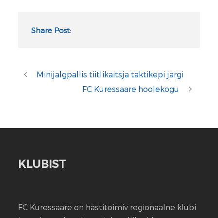
Share Post:
Minijalgpallis tiitlikaitsja taktikepi järgi
FC Kuressaare hoolekogu
KLUBIST
FC Kuressaare on hästitoimiv regionaalne klubi