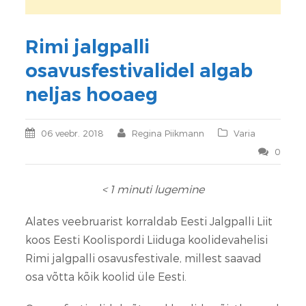
Rimi jalgpalli
osavusfestivalidel algab
neljas hooaeg
06 veebr. 2018
Regina Piikmann
Varia
0
< 1
minuti lugemine
Alates veebruarist korraldab Eesti Jalgpalli Liit
koos Eesti Koolispordi Liiduga koolidevahelisi
Rimi jalgpalli osavusfestivale, millest saavad
osa võtta kõik koolid üle Eesti.