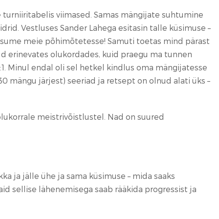
e turniiritabelis viimased. Samas mängijate suhtumine
drid. Vestluses Sander Lahega esitasin talle küsimuse –
k usume meie põhimõtetesse! Samuti toetas mind pärast
lnud erinevates olukordades, kuid praegu ma tunnen
1. Minul endal oli sel hetkel kindlus oma mängijatesse
30 mängu järjest) seeriad ja retsept on olnud alati üks –
lukorrale meistrivõistlustel. Nad on suured
kka ja jälle ühe ja sama küsimuse – mida saaks
d sellise lähenemisega saab rääkida progressist ja