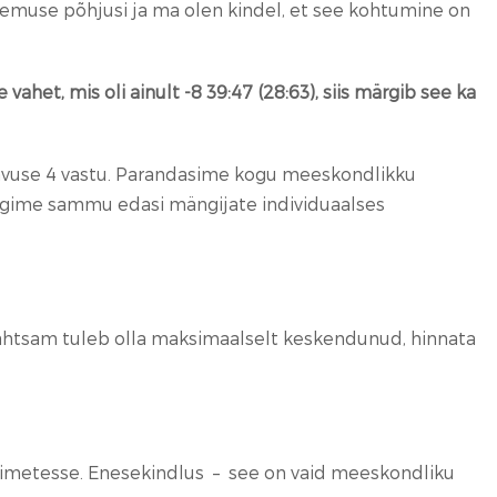
emuse põhjusi ja ma olen kindel, et see kohtumine on
ahet, mis oli ainult -8 39:47 (28:63), siis märgib see ka
 tänavuse 4 vastu. Parandasime kogu meeskondlikku
tegime sammu edasi mängijate individuaalses
tähtsam tuleb olla maksimaalselt keskendunud, hinnata
võimetesse. Enesekindlus – see on vaid meeskondliku