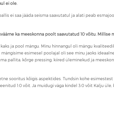
l ei ole.
pallis ei saa jääda seisma saavutatul ja alati peab esma
sväärne ka meeskonna poolt saavutatud 10 võitu. Millise
i kaks ja pool mängu. Minu hinnangul oli mängu kvaliteed
gu mängisime esimesel poolajal oli see minu jaoks ideaal
 pallita, kõrge pressing, kiired üleminekud ja meeskon
etne sooritus kõigis aspektides. Tundsin kohe esimestes
enitud 1:0 võit. Ja muidugi väga kindel 3:0 võit Kalju ül