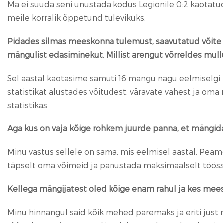
Ma ei suuda seni unustada kodus Legionile 0:2 kaotat
meile korralik õppetund tulevikuks.
Pidades silmas meeskonna tulemust, saavutatud võite – 10 
mängulist edasiminekut. Millist arengut võrreldes mul
Sel aastal kaotasime samuti 16 mängu nagu eelmiselgi ho
statistikat alustades võitudest, väravate vahest ja 
statistikas.
Aga kus on vaja kõige rohkem juurde panna, et mängid
Minu vastus sellele on sama, mis eelmisel aastal. Pe
täpselt oma võimeid ja panustada maksimaalselt tööss
Kellega mängijatest oled kõige enam rahul ja kes me
Minu hinnangul said kõik mehed paremaks ja eriti jus