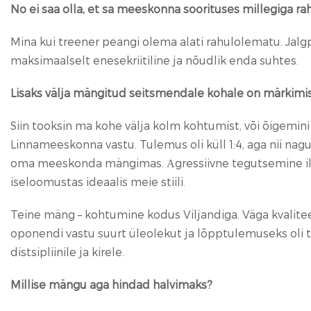
No ei saa olla, et sa meeskonna soorituses millegiga rahu
Mina kui treener peangi olema alati rahulolematu. Jalg
maksimaalselt enesekriitiline ja nõudlik enda suhtes.
Lisaks välja mängitud seitsmendale kohale on märkimi
Siin tooksin ma kohe välja kolm kohtumist, või õigemin
Linnameeskonna vastu. Tulemus oli küll 1:4, aga nii na
oma meeskonda mängimas. Аgressiivne tegutsemine ilma
iseloomustas ideaalis meie stiili.
Teine mäng – kohtumine kodus Viljandiga. Väga kvalite
oponendi vastu suurt üleolekut ja lõpptulemuseks oli te
distsipliinile ja kirele.
Millise mängu aga hindad halvimaks?