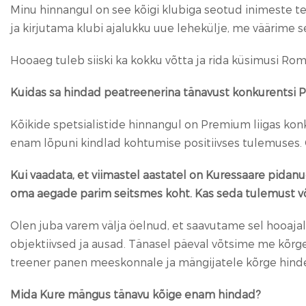
Minu hinnangul on see kõigi klubiga seotud inimeste t
ja kirjutama klubi ajalukku uue lehekülje, me väärime s
Hooaeg tuleb siiski ka kokku võtta ja rida küsimusi R
Kuidas sa hindad peatreenerina tänavust konkurentsi P
Kõikide spetsialistide hinnangul on Premium liigas kon
enam lõpuni kindlad kohtumise positiivses tulemuses. O
Kui vaadata, et viimastel aastatel on Kuressaare pida
oma aegade parim seitsmes koht. Kas seda tulemust v
Olen juba varem välja öelnud, et saavutame sel hooaj
objektiivsed ja ausad. Tänasel päeval võtsime me kõrge 
treener panen meeskonnale ja mängijatele kõrge hinde
Mida Kure mängus tänavu kõige enam hindad?