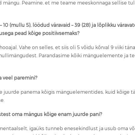
ud mängu. Peamine, et me teame meeskonnaga sellise tul
(mullu 5), löödud väravaid – 39 (28) ja lõplikku väravate v
lusega pead kõige positiivsemaks?
oajal. Vahe on selles, et siis oli 5 võidu kõrval 9 viiki
oma nullimängudest. Parandasime kõiki mänguelemente ja 
a veel paremini?
ame juurde panema kõigis mänguelementides, kuid kõige 
e.
estest oma mängus kõige enam juurde pani?
t mentaalselt, igaüks tunneb enesekindlust ja usub oma 