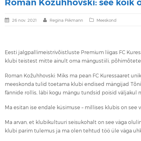
Roman Kožuhhovski: see kõik o
26 nov. 2021
Regina Piikmann
Meeskond
Eesti jalgpallimeistrivõistluste Premium liigas FC Kur
klubi teistest mitte ainult oma mängustiili, põhimõtete 
Roman Kožuhhovski: Miks ma pean FC Kuressaaret unika
meeskonda tulid toetama klubi endised mängijad Tõnis 
fännide rollis, läbi kogu mängu tundsid poisid väljakul 
Ma esitan ise endale küsimuse – millises klubis on see v
Ma arvan, et klubikultuuri seisukohalt on see väga olu
klubi parim tulemus ja ma olen tehtud töö üle väga uh