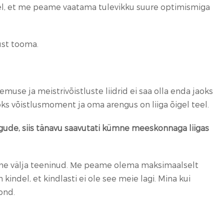
del, et me peame vaatama tulevikku suure optimismiga
ust tooma.
use ja meistrivõistluste liidrid ei saa olla enda jaoks
ks võistlusmoment ja oma arengus on liiga õigel teel.
gude, siis tänavu saavutati kümne meeskonnaga liigas
eme välja teeninud. Мe peame olema maksimaalselt
ndel, et kindlasti ei ole see meie lagi. Mina kui
ond.