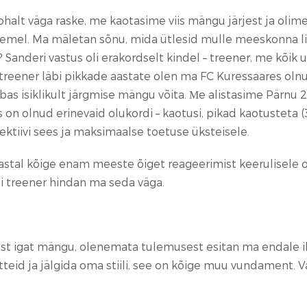
ohalt väga raske, me kaotasime viis mängu järjest ja olim
semel. Ma mäletan sõnu, mida ütlesid mulle meeskonna lii
Sanderi vastus oli erakordselt kindel – treener, me kõi
: treener läbi pikkade aastate olen ma FC Kuressaares o
s isiklikult järgmise mängu võita. Мe alistasime Pärnu 2:
 on olnud erinevaid olukordi – kaotusi, pikad kaotusteta (
lektiivi sees ja maksimaalse toetuse üksteisele.
astal kõige enam meeste õiget reageerimist keerulisele o
ui treener hindan ma seda väga.
pärast igat mängu, olenemata tulemusest esitan ma endale i
d ja jälgida oma stiili, see on kõige muu vundament. Vai