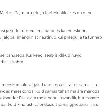
Märten Pajunurmele ja Karl Möölile, kes on meie
usi ja selle tulemusena paranes ka meeskonna
ju jalgpallimängimist nautinud kui praegu ja ta tunneb
se panusega. Kui keegi seab isiklikud huvid
dlasti kohta.
 ta meeskonnale väljakul uue impulsi täites samas ka
 tugevdas meeskonda. Kuid samas tahan ma ära märkida
, Aleksander Filatov ja meie noor kasvandik, Kuressaare
i, kuid kindlasti täiendasid treeningprotsessi, mis