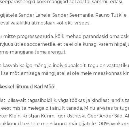
seepärast tegid kõik mängijad sel aastal sammu edasi.
jatele Sander Lahele, Sander Seemanile, Rauno Tutkile, 
l vajalikku atmosfääri kollektiivi sees.
u mitte progresseeruda, kõik mehed parandasid oma osk
vjuus ütles soccernetile, et ta ei ole kunagi varem niipal
äeme mängijana tema arengut.
kasvab ka iga mängija individuaalselt, tegu on vastastiku
ellise mõtlemisega mängijatel ei ole meie meeskonnas kin
eskel liitunud Karl Mööl.
t, piisavalt tagasihoidlik, väga töökas ja kindlasti andis
aja eest mis ta meiega oli ainult tänada. Minu arvates ta
eeter Klein, Kristjan Kurim, Igor Ustritski, Geor Ander Sild
 pakkunud teistele meeskonna mängijatele 100% коnkurents