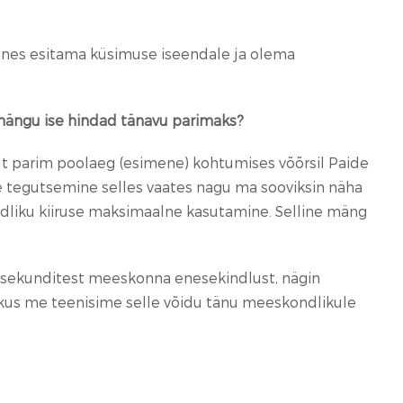
joones esitama küsimuse iseendale ja olema
 mängu ise hindad tänavu parimaks?
ilt parim poolaeg (esimene) kohtumises võõrsil Paide
ne tegutsemine selles vaates nagu ma sooviksin näha
dliku kiiruse maksimaalne kasutamine. Selline mäng
t sekunditest meeskonna enesekindlust, nägin
e, kus me teenisime selle võidu tänu meeskondlikule