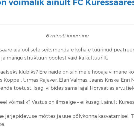
n võimalik ainult FC Kuressaare
6
minuti lugemine
essaare ajaloolisele seitsmendale kohale tüürinud peatre
ja mängu struktuuri poolest vaid ka kultuurilt.
alseks klubiks? Ere näide on siin meie hooaja viimane k
Koppel, Urmas Rajaver, Elari Valmas, Jaanis Kriska, Enri
nende toetust. Isegi viibides samal ajal Horvaatias arvutie
eel võimalik? Vastus on ilmselge – ei kusagil, ainult Kures
line järjepidevuse mõttes ja uue põlvkonna kasvatamisel.
ke.