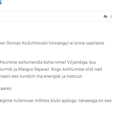
s
0
ener Roman Kožuhhovski hinnangul ei erine saarlaste
ohtumine seitsmenda koha nimel Viljandiga, kus
 Nurmik ja Margus Rajaver. Kogu kohtumise olid nad
kraani ees tundsin ma energiat ja toetust.
saares.
 Tegime tulemuse mõttes klubi ajalugu, tänasega on see