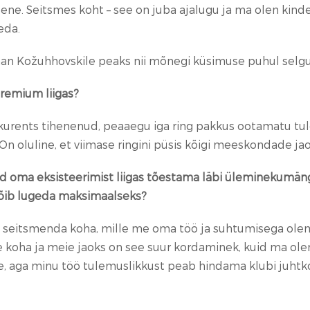
eene. Seitsmes koht – see on juba ajalugu ja ma olen kin
eda.
oman Kožuhhovskile peaks nii mõnegi küsimuse puhul selg
remium liigas?
kurents tihenenud, peaaegu iga ring pakkus ootamatu tulem
n oluline, et viimase ringini püsis kõigi meeskondade jao
nud oma eksisteerimist liigas tõestama läbi üleminekumän
õib lugeda maksimaalseks?
al seitsmenda koha, mille me oma töö ja suhtumisega ol
koha ja meie jaoks on see suur kordaminek, kuid ma olen ki
, aga minu töö tulemuslikkust peab hindama klubi juhtk