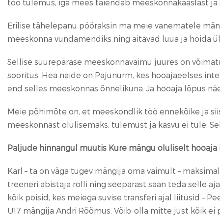
töö tulemus, iga mees täiendab meeskonnakaaslast ja 
Erilise tähelepanu pööraksin ma meie vanematele mängi
meeskonna vundamendiks ning aitavad luua ja hoida üleva
Sellise suurepärase meeskonnavaimu juures on võimat
sooritus. Hea näide on Pajunurm, kes hooajaeelses inter
end selles meeskonnas õnnelikuna. Ja hooaja lõpus n
Meie põhimõte on, et meeskondlik töö ennekõike ja siis 
meeskonnast olulisemaks, tulemust ja kasvu ei tule. S
Paljude hinnangul muutis Kure mängu oluliselt hooaja k
Karl – ta on väga tugev mängija oma vaimult – maksimalis
treeneri abistaja rolli ning seepärast saan teda selle 
kõik poisid, kes meiega suvise transferi ajal liitusid – P
U17 mängija Andri Rõõmus. Võib-olla mitte just kõik ei