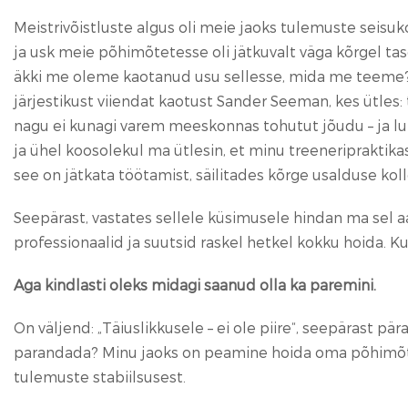
Meistrivõistluste algus oli meie jaoks tulemuste seisuk
ja usk meie põhimõtetesse oli jätkuvalt väga kõrgel ta
äkki me oleme kaotanud usu sellesse, mida me teeme? 
järjestikust viiendat kaotust Sander Seeman, kes ütles
nagu ei kunagi varem meeskonnas tohutut jõudu – ja luba
ja ühel koosolekul ma ütlesin, et minu treeneripraktikas
see on jätkata töötamist, säilitades kõrge usalduse kol
Seepärast, vastates sellele küsimusele hindan ma sel a
professionaalid ja suutsid raskel hetkel kokku hoida. K
Aga kindlasti oleks midagi saanud olla ka paremini.
On väljend: „Täiuslikkusele – ei ole piire“, seepärast 
parandada? Minu jaoks on peamine hoida oma põhimõttei
tulemuste stabiilsusest.