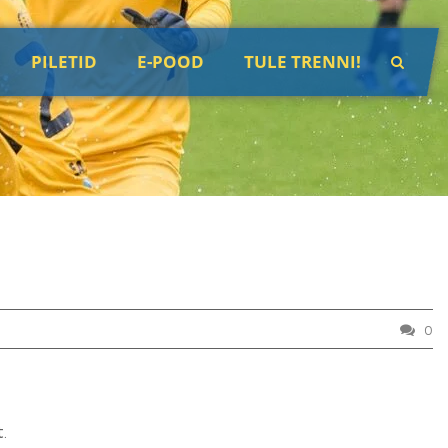
PILETID
E-POOD
TULE TRENNI!
0
.