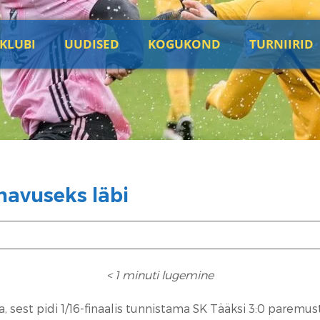
KLUBI
UUDISED
KOGUKOND
TURNIIRID
navuseks läbi
< 1
minuti lugemine
, sest pidi 1/16-finaalis tunnistama SK Tääksi 3:0 paremust