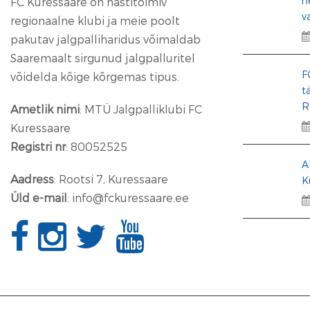
n
FC Kuressaare on hästitoimiv
v
regionaalne klubi ja meie poolt
pakutav jalgpalliharidus võimaldab
Saaremaalt sirgunud jalgpalluritel
F
võidelda kõige kõrgemas tipus.
t
R
Ametlik nimi
: MTÜ Jalgpalliklubi FC
Kuressaare
Registri nr
: 80052525
A
Aadress
: Rootsi 7, Kuressaare
K
Üld e-mail
: info@fckuressaare.ee