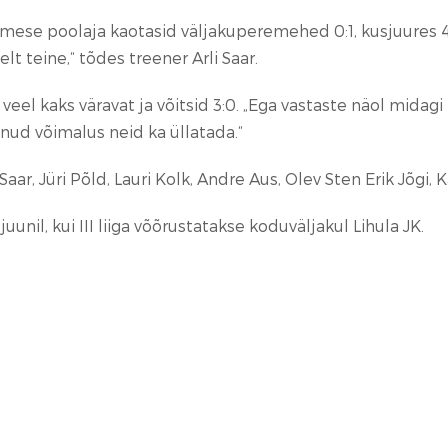
e poolaja kaotasid väljakuperemehed 0:1, kusjuures 45. mi
t teine,“ tõdes treener Arli Saar.
el kaks väravat ja võitsid 3:0. „Ega vastaste näol midagi im
lnud võimalus neid ka üllatada.“
Saar, Jüri Põld, Lauri Kolk, Andre Aus, Olev Sten Erik Jõgi,
l, kui III liiga võõrustatakse koduväljakul Lihula JK.