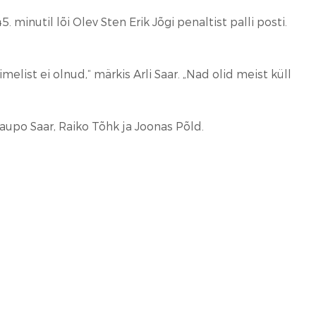
nutil lõi Olev Sten Erik Jõgi penaltist palli posti.
elist ei olnud,“ märkis Arli Saar. „Nad olid meist küll
 Kaupo Saar, Raiko Tõhk ja Joonas Põld.