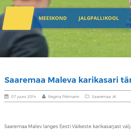
MEESKOND
JALGPALLIKOOL
Saaremaa Maleva karikasari tä
07 juuni 2014
Regina Piikmann
Saaremaa JK
Saaremaa Malev langes Eesti Väikeste karikasarjast välja