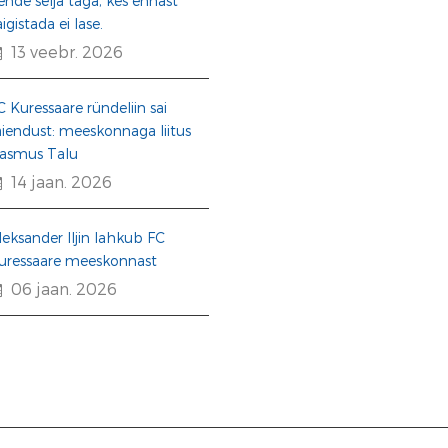
ende selja taga, kes ennast
aigistada ei lase.
13 veebr. 2026
C Kuressaare ründeliin sai
äiendust: meeskonnaga liitus
asmus Talu
14 jaan. 2026
leksander Iljin lahkub FC
uressaare meeskonnast
06 jaan. 2026