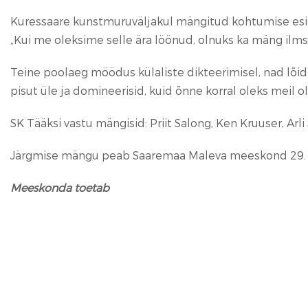
Kuressaare kunstmuruväljakul mängitud kohtumise esimes
„Kui me oleksime selle ära löönud, olnuks ka mäng ilmsel
Teine poolaeg möödus külaliste dikteerimisel, nad lõid ve
pisut üle ja domineerisid, kuid õnne korral oleks meil o
SK Tääksi vastu mängisid: Priit Salong, Ken Kruuser, Arli 
Järgmise mängu peab Saaremaa Maleva meeskond 29. juuni
Meeskonda toetab