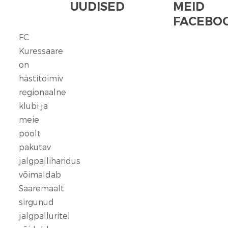
UUDISED
MEID
FACEBOO
FC
FC
Kuressaare
Kuressaare
seisab
on
kindlalt
hästitoimiv
nende
regionaalne
selja
klubi ja
taga,
meie
kes
poolt
ennast
vaigistada
pakutav
ei
jalgpalliharidus
lase.
võimaldab
Saaremaalt
13
sirgunud
veebr.
jalgpalluritel
2026