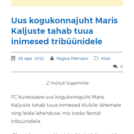
Uus kogukonnajuht Maris
Kaljuste tahab tuua
inimesed tribüünidele
28 sept. 2022
Regina Piikmann
Klubi
0
2
minuti lugemine
FC Kuressaare uus kogukonnajuht Maris
Kaljuste tahab tuua inimesed klubile lähemale
ning leida lahenduse, mis tooks fännid
tribüünidele.