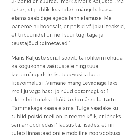
„Plaanid on suured,“ märkis Maris Kaljuste. „Ma
tahan, et publik, kes tuleb mängule kaasa
elama saab õige ägeda fännielamuse. Me
paneme nii hoogsalt, et poisid väljakul teaksid,
et tribüünidel on neil suur tugi taga ja
taustajõud toimetavad.“
Maris Kaljuste sõnul soovib ta rohkem rõhuda
ka kogukonna väärtustele ning tuua
kodumängudele lisategevusi ja luua
lisavõimalusi. „Viimane mäng Levadiaga läks
meil ju väga hästi ja nüüd ootamegi, et 1.
oktoobril tuleksid kõik kodumängule Tartu
Tammekaga kaasa elama. Tulge vaadake kui
tublid poisid meil on ja teeme kõik, et läheks
samamoodi edasi,“ lausus ta, lisades, et nii
tuleb linnastaadionile mobiilne noorsoobuss