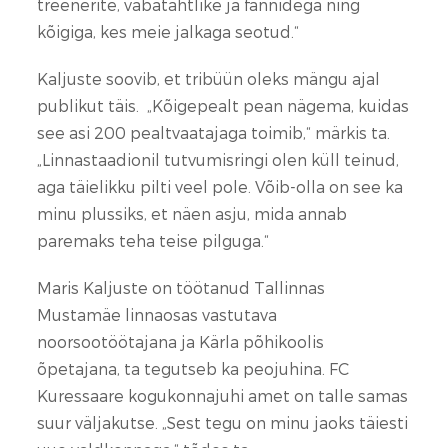
treenerite, vabatahtlike ja fännidega ning
kõigiga, kes meie jalkaga seotud.“
Kaljuste soovib, et tribüün oleks mängu ajal
publikut täis. „Kõigepealt pean nägema, kuidas
see asi 200 pealtvaatajaga toimib,“ märkis ta.
„Linnastaadionil tutvumisringi olen küll teinud,
aga täielikku pilti veel pole. Võib-olla on see ka
minu plussiks, et näen asju, mida annab
paremaks teha teise pilguga.“
Maris Kaljuste on töötanud Tallinnas
Mustamäe linnaosas vastutava
noorsootöötajana ja Kärla põhikoolis
õpetajana, ta tegutseb ka peojuhina. FC
Kuressaare kogukonnajuhi amet on talle samas
suur väljakutse. „Sest tegu on minu jaoks täiesti