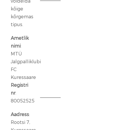
võidelda
kõige
FC
Kuressaare
kõrgemas
ründeliin
tipus.
sai
täiendust:
Ametlik
meeskonnaga
nimi
:
liitus
MTÜ
Rasmus
Jalgpalliklubi
Talu
FC
Kuressaare
14
jaan.
Registri
2026
nr
:
80052525
Aleksander
Iljin
Aadress
:
lahkub
Rootsi 7,
FC
Kuressaare