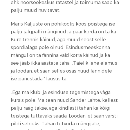
ehk noorsookeskus ratastel ja toimuma saab ka
palju muud huvitavat.
Maris Kaljuste on põhikoolis koos poistega ise
palju jalgpalli mänginud ja paar korda on ta ka
Kure trennis käinud, aga muud seost selle
spordialaga pole olnud. Esindusmeeskonna
mängul on ta fännina vaid korra käinud ja ka
see jääb ikka aastate taha. „Täielik lahe elamus
ja loodan, et saan selles osas nüüd fännidele
ise panustada,“ lausus ta.
„Ega ma klubi ja esinduse tegemistega väga
kursis pole. Ma tean nüüd Sander Lahte, kellest
palju räägitakse, aga kindlasti tahan ka kõigi
teistega tuttavaks saada. Loodan, et saan varsti
pildi selgeks. Tahan tutvuda mängijate,