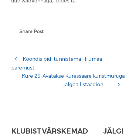
uue valdkonnaga,“ tõdes ta.
Share Post:
Koondis pidi tunnistama Hiiumaa
paremust
Kure 25: Avatakse Kuressaare kunstmuruga
jalgpallistaadion
KLUBIST
VÄRSKEMAD
JÄLGI