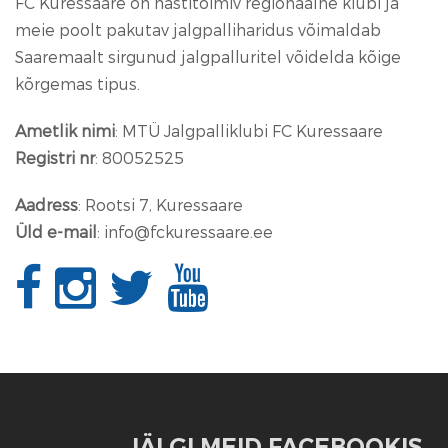
FC Kuressaare on hästitoimiv regionaalne klubi ja
meie poolt pakutav jalgpalliharidus võimaldab
Saaremaalt sirgunud jalgpalluritel võidelda kõige
kõrgemas tipus.
Ametlik nimi
: MTÜ Jalgpalliklubi FC Kuressaare
Registri nr
: 80052525
Aadress
: Rootsi 7, Kuressaare
Üld e-mail
: info@fckuressaare.ee
JÄLGI MEID FACEBOOKIS