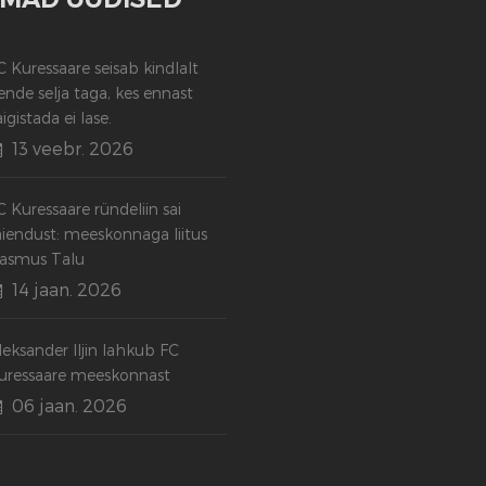
C Kuressaare seisab kindlalt
ende selja taga, kes ennast
aigistada ei lase.
13 veebr. 2026
C Kuressaare ründeliin sai
äiendust: meeskonnaga liitus
asmus Talu
14 jaan. 2026
leksander Iljin lahkub FC
uressaare meeskonnast
06 jaan. 2026