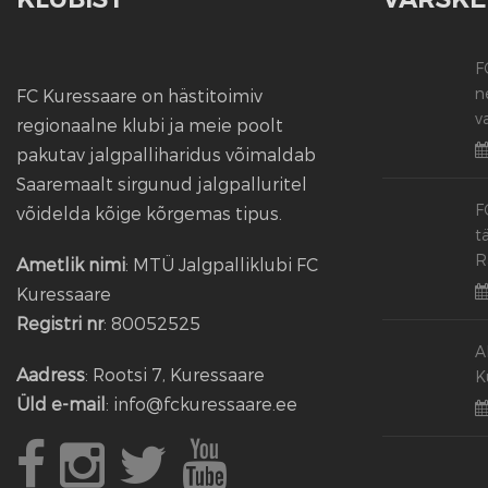
F
n
FC Kuressaare on hästitoimiv
v
regionaalne klubi ja meie poolt
pakutav jalgpalliharidus võimaldab
Saaremaalt sirgunud jalgpalluritel
F
võidelda kõige kõrgemas tipus.
t
R
Ametlik nimi
: MTÜ Jalgpalliklubi FC
Kuressaare
Registri nr
: 80052525
A
Aadress
: Rootsi 7, Kuressaare
K
Üld e-mail
: info@fckuressaare.ee