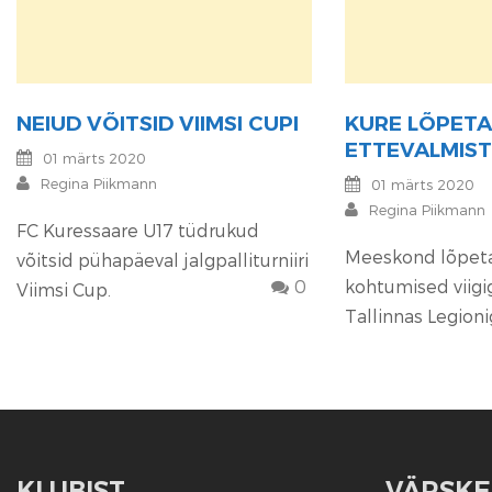
NEIUD VÕITSID VIIMSI CUPI
KURE LÕPETA
ETTEVALMIST
01 märts 2020
Regina Piikmann
01 märts 2020
Regina Piikmann
FC Kuressaare U17 tüdrukud
Meeskond lõpeta
võitsid pühapäeval jalgpalliturniiri
0
kohtumised viigi
Viimsi Cup.
Tallinnas Legionig
KLUBIST
VÄRSKE