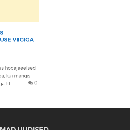
S
USE VIIGIGA
s hooajaeelsed
ga, kui mängis
0
a 1:1.
MAD UUDISED