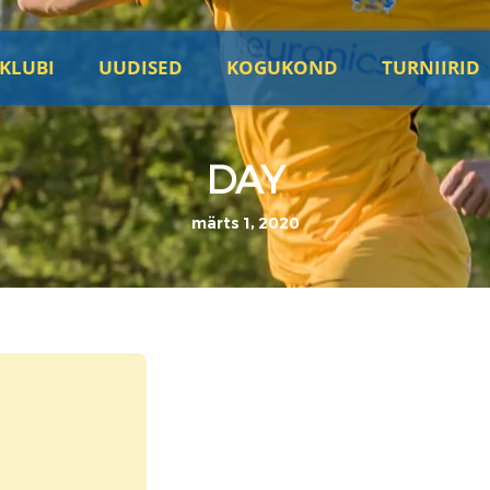
KLUBI
UUDISED
KOGUKOND
TURNIIRID
DAY
märts 1, 2020