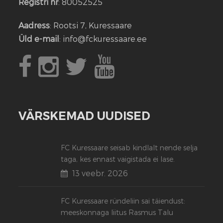
Registri nr
: 80052525
Aadress
: Rootsi 7, Kuressaare
Üld e-mail
: info@fckuressaare.ee
VÄRSKEMAD UUDISED
FC Kuressaare seisab kindlalt nende selja
taga, kes ennast vaigistada ei lase.
13 veebr. 2026
FC Kuressaare ründeliin sai täiendust:
meeskonnaga liitus Rasmus Talu