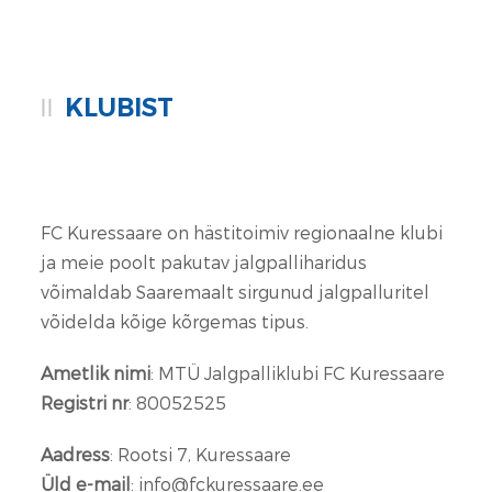
KLUBIST
FC Kuressaare on hästitoimiv regionaalne klubi
ja meie poolt pakutav jalgpalliharidus
võimaldab Saaremaalt sirgunud jalgpalluritel
võidelda kõige kõrgemas tipus.
Ametlik nimi
: MTÜ Jalgpalliklubi FC Kuressaare
Registri nr
: 80052525
Aadress
: Rootsi 7, Kuressaare
Üld e-mail
: info@fckuressaare.ee