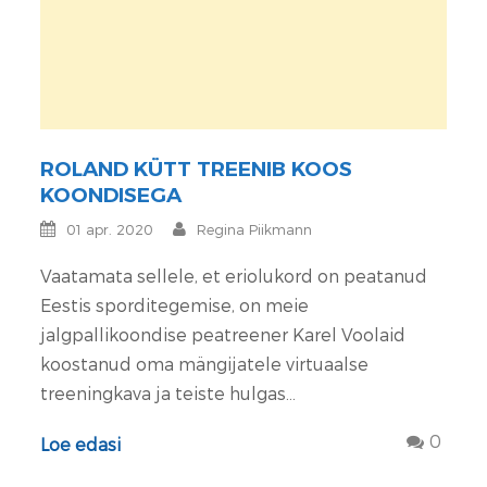
ROLAND KÜTT TREENIB KOOS
KOONDISEGA
01 apr. 2020
Regina Piikmann
Vaatamata sellele, et eriolukord on peatanud
Eestis sporditegemise, on meie
jalgpallikoondise peatreener Karel Voolaid
koostanud oma mängijatele virtuaalse
treeningkava ja teiste hulgas...
0
Loe edasi