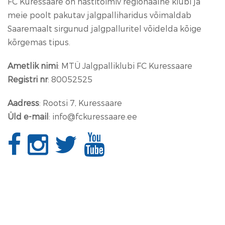
FC Kuressaare on hästitoimiv regionaalne klubi ja
meie poolt pakutav jalgpalliharidus võimaldab
Saaremaalt sirgunud jalgpalluritel võidelda kõige
kõrgemas tipus.
Ametlik nimi
: MTÜ Jalgpalliklubi FC Kuressaare
Registri nr
: 80052525
Aadress
: Rootsi 7, Kuressaare
Üld e-mail
: info@fckuressaare.ee