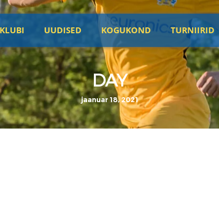
KLUBI
UUDISED
KOGUKOND
TURNIIRID
DAY
jaanuar 18, 2021