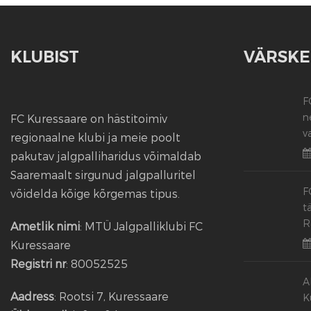
KLUBIST
VÄRSKE
F
n
FC Kuressaare on hästitoimiv
v
regionaalne klubi ja meie poolt
pakutav jalgpalliharidus võimaldab
Saaremaalt sirgunud jalgpalluritel
F
võidelda kõige kõrgemas tipus.
t
R
Ametlik nimi
: MTÜ Jalgpalliklubi FC
Kuressaare
Registri nr
: 80052525
A
Aadress
: Rootsi 7, Kuressaare
K