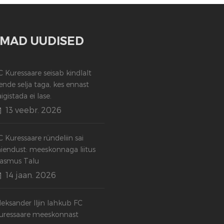
MAD UUDISED
C Kuressaare seisab kindlalt
ende selja taga, kes ennast
aigistada ei lase.
13 veebr. 2026
C Kuressaare ründeliin sai
äiendust: meeskonnaga liitus
asmus Talu
14 jaan. 2026
leksander Iljin lahkub FC
uressaare meeskonnast