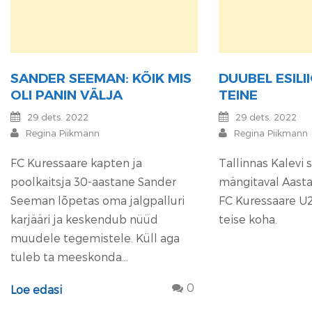
SANDER SEEMAN: KÕIK MIS
DUUBEL ESILII
OLI PANIN VÄLJA
TEINE
29 dets. 2022
29 dets. 2022
Regina Piikmann
Regina Piikmann
FC Kuressaare kapten ja
Tallinnas Kalevi 
poolkaitsja 30-aastane Sander
mängitaval Aastal
Seeman lõpetas oma jalgpalluri
FC Kuressaare U21 
karjääri ja keskendub nüüd
teise koha.
muudele tegemistele. Küll aga
tuleb ta meeskonda...
0
Loe edasi