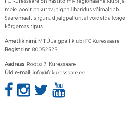
FC Kuressaare on hästitoimiv regionaalne klubi ja
meie poolt pakutav jalgpalliharidus võimaldab
Saaremaalt sirgunud jalgpalluritel võidelda kõige
kõrgemas tipus.
Ametlik nimi
: MTÜ Jalgpalliklubi FC Kuressaare
Registri nr
: 80052525
Aadress
: Rootsi 7, Kuressaare
Üld e-mail
: info@fckuressaare.ee