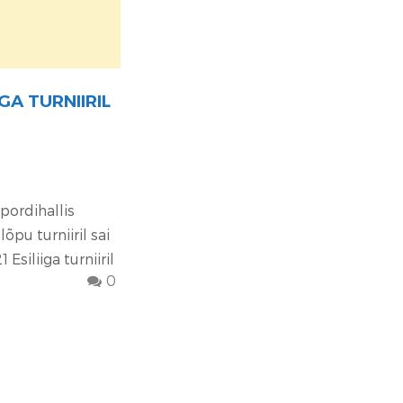
GA TURNIIRIL
spordihallis
õpu turniiril sai
Esiliiga turniiril
0