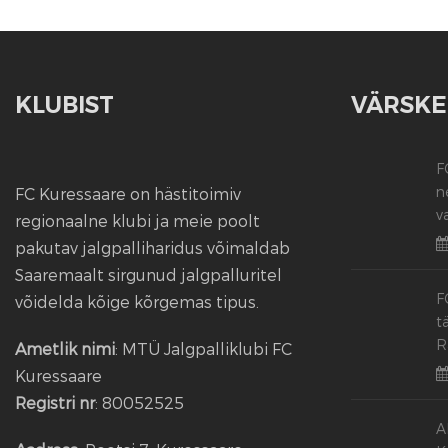
KLUBIST
VÄRSKE
F
n
FC Kuressaare on hästitoimiv
v
regionaalne klubi ja meie poolt
pakutav jalgpalliharidus võimaldab
Saaremaalt sirgunud jalgpalluritel
F
võidelda kõige kõrgemas tipus.
t
R
Ametlik nimi
: MTÜ Jalgpalliklubi FC
Kuressaare
Registri nr
: 80052525
A