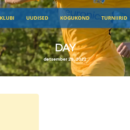
KLUBI
UUDISED
KOGUKOND
TURNIIRID
DAY
detsember 29, 2022