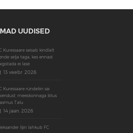
MAD UUDISED
C Kuressaare seisab kindlalt
ende selja taga, kes ennast
aigistada ei lase.
13 veebr. 2026
C Kuressaare ründeliin sai
äiendust: meeskonnaga liitus
asmus Talu
14 jaan. 2026
leksander Iljin lahkub FC