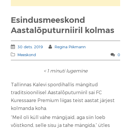
Esindusmeeskond
Aastalõputurniiril kolmas
30 dets. 2019
Regina Piikmann
Meeskond
0
< 1
minuti lugemine
Tallinnas Kalevi spordihallis mängitud
traditsioonilisel Aastalõputurniiril sai FC
Kuressaare Premium liigas teist aastat järjest
kolmanda koha.
“Meil oli küll vähe mängijaid, aga siin loeb
võistkond, selle sisu ja tahe mängida,” ütles