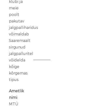
klubi ja
taga,
meie
kes
poolt
ennast
vaigistada
pakutav
ei
jalgpalliharidus
lase.
võimaldab
Saaremaalt
13
sirgunud
veebr.
jalgpalluritel
2026
võidelda
kõige
FC
Kuressaare
kõrgemas
ründeliin
tipus.
sai
täiendust:
Ametlik
meeskonnaga
nimi
:
liitus
MTÜ
Rasmus