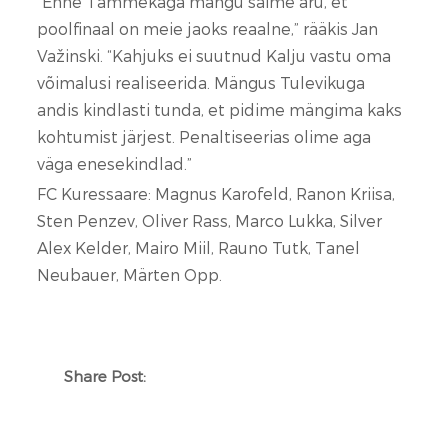
“Enne Tammekaga mängu saime aru, et
poolfinaal on meie jaoks reaalne,” rääkis Jan
Važinski. “Kahjuks ei suutnud Kalju vastu oma
võimalusi realiseerida. Mängus Tulevikuga
andis kindlasti tunda, et pidime mängima kaks
kohtumist järjest. Penaltiseerias olime aga
väga enesekindlad.”
FC Kuressaare: Magnus Karofeld, Ranon Kriisa,
Sten Penzev, Oliver Rass, Marco Lukka, Silver
Alex Kelder, Mairo Miil, Rauno Tutk, Tanel
Neubauer, Märten Opp.
Share Post: