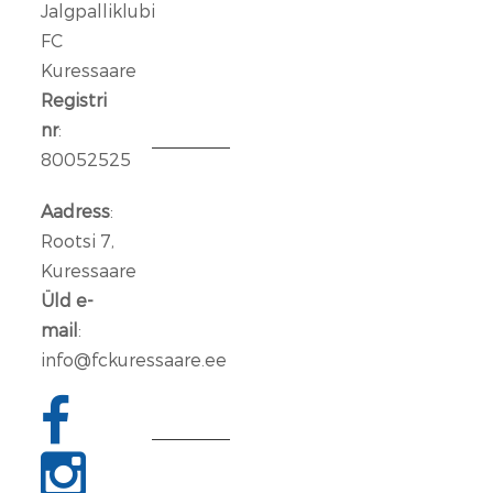
Jalgpalliklubi
Talu
FC
Kuressaare
14
jaan.
Registri
2026
nr
:
80052525
Aleksander
Iljin
Aadress
:
lahkub
Rootsi 7,
FC
Kuressaare
Kuressaare
Üld e-
meeskonnast
mail
:
info@fckuressaare.ee
06
jaan.
2026