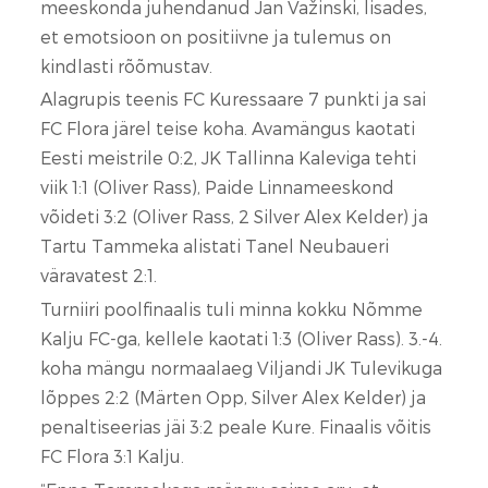
meeskonda juhendanud Jan Važinski, lisades,
et emotsioon on positiivne ja tulemus on
kindlasti rõõmustav.
Alagrupis teenis FC Kuressaare 7 punkti ja sai
FC Flora järel teise koha. Avamängus kaotati
Eesti meistrile 0:2, JK Tallinna Kaleviga tehti
viik 1:1 (Oliver Rass), Paide Linnameeskond
võideti 3:2 (Oliver Rass, 2 Silver Alex Kelder) ja
Tartu Tammeka alistati Tanel Neubaueri
väravatest 2:1.
Turniiri poolfinaalis tuli minna kokku Nõmme
Kalju FC-ga, kellele kaotati 1:3 (Oliver Rass). 3.-4.
koha mängu normaalaeg Viljandi JK Tulevikuga
lõppes 2:2 (Märten Opp, Silver Alex Kelder) ja
penaltiseerias jäi 3:2 peale Kure. Finaalis võitis
FC Flora 3:1 Kalju.