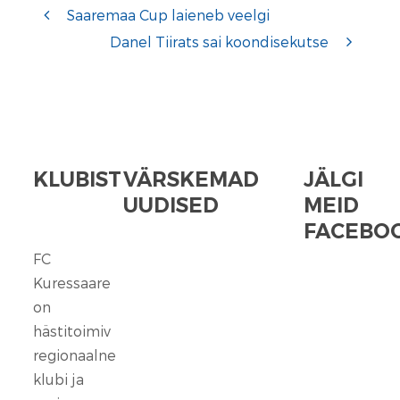
Saaremaa Cup laieneb veelgi
Danel Tiirats sai koondisekutse
KLUBIST
VÄRSKEMAD
JÄLGI
UUDISED
MEID
FACEBOO
FC
FC
Kuressaare
Kuressaare
seisab
on
kindlalt
hästitoimiv
nende
regionaalne
selja
klubi ja
taga,