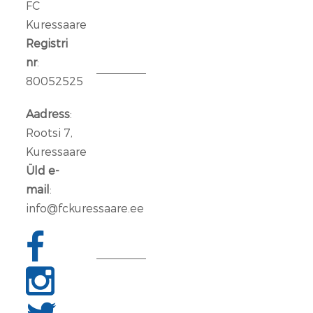
FC
Kuressaare
14
jaan.
Registri
2026
nr
:
80052525
Aleksander
Iljin
Aadress
:
lahkub
Rootsi 7,
FC
Kuressaare
Kuressaare
Üld e-
meeskonnast
mail
:
info@fckuressaare.ee
06
jaan.
2026