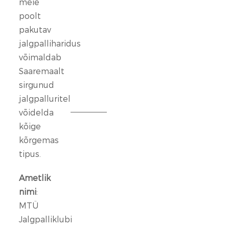
meie
kes
poolt
ennast
vaigistada
pakutav
ei
jalgpalliharidus
lase.
võimaldab
Saaremaalt
13
sirgunud
veebr.
jalgpalluritel
2026
võidelda
kõige
FC
Kuressaare
kõrgemas
ründeliin
tipus.
sai
täiendust:
Ametlik
meeskonnaga
nimi
:
liitus
MTÜ
Rasmus
Jalgpalliklubi
Talu