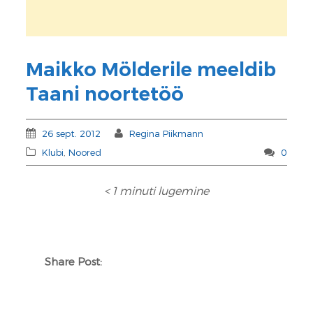
Maikko Mölderile meeldib
Taani noortetöö
26 sept. 2012
Regina Piikmann
Klubi
,
Noored
0
< 1
minuti lugemine
Share Post: