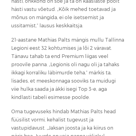
hästi, õhkkond on soe ja ta on kaaslaste poolt
hästi vastu võetud. „Kõik mehed toetavad ja
mõnus on mängida, ei ole isetsemist ja
ussitamist,“ lausus keskkaitsja.
21-aastane Mathias Palts mängis mullu Tallinna
Legioni eest 32 kohtumises ja lõi 2 väravat.
Tänavu tahab ta end Premium liigas veel
proovile panna. „Legionis oli nagu oli ja tahaks
ikkagi korraliku läbimurde teha,“ märkis ta,
lisades, et meeskonnaga sooviks ta muidugi
viie hulka saada ja äkki isegi Top 3-e, aga
kindlasti tabeli esimesse poolde.
Oma tugevuseks hindab Mathias Palts head
füüsilist vormi, kehalist tugevust ja
vastupidavust. „Jaksan joosta ja ka kiirus on
päris hea. Juurde on vaja panna väljakul