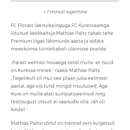
< 1
minuti lugemine
FC Florast laenulepinguga FC Kuressaarega
liitunud keskkaitsja Mathias Palts tahab teha
Premium liigas läbimurde aasta ja aidata
meeskonna turniiritabeli ülemisse poolde.
„Pärast eelmist hooaega öeldi mulle, et nüüd
on Kuresse minek,“ rääkis Mathias Palts.
„Tegelikult oli mul see plaan juba eelmisel
aastal, aga siis tulid mingid muutused. Aga
Kure on mulle alati sümpatiseerinud ning
teistsugust otsust ei saanudki olla. Jah oli
kindel.“
Mathias Paltsi sõnul on trennid seni kulgenud