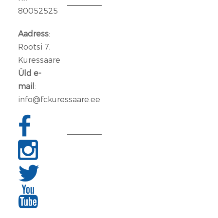
80052525
Aleksander
Iljin
Aadress
:
lahkub
Rootsi 7,
FC
Kuressaare
Kuressaare
Üld e-
meeskonnast
mail
:
info@fckuressaare.ee
06
jaan.
2026