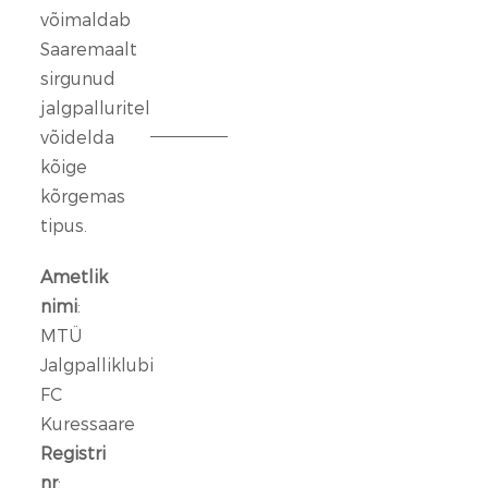
lase.
võimaldab
Saaremaalt
13
sirgunud
veebr.
jalgpalluritel
2026
võidelda
kõige
FC
Kuressaare
kõrgemas
ründeliin
tipus.
sai
täiendust:
Ametlik
meeskonnaga
nimi
:
liitus
MTÜ
Rasmus
Jalgpalliklubi
Talu
FC
Kuressaare
14
jaan.
Registri
2026
nr
: