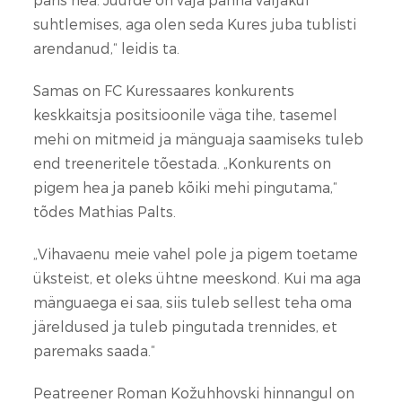
suhtlemises, aga olen seda Kures juba tublisti
arendanud,“ leidis ta.
Samas on FC Kuressaares konkurents
keskkaitsja positsioonile väga tihe, tasemel
mehi on mitmeid ja mänguaja saamiseks tuleb
end treeneritele tõestada. „Konkurents on
pigem hea ja paneb kõiki mehi pingutama,“
tõdes Mathias Palts.
„Vihavaenu meie vahel pole ja pigem toetame
üksteist, et oleks ühtne meeskond. Kui ma aga
mänguaega ei saa, siis tuleb sellest teha oma
järeldused ja tuleb pingutada trennides, et
paremaks saada.“
Peatreener Roman Kožuhhovski hinnangul on