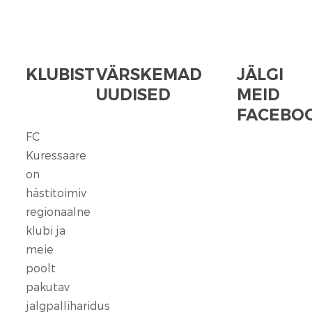
KLUBIST
VÄRSKEMAD
JÄLGI
UUDISED
MEID
FACEBOO
FC
FC
Kuressaare
Kuressaare
seisab
on
kindlalt
hästitoimiv
nende
regionaalne
selja
klubi ja
taga,
meie
kes
poolt
ennast
vaigistada
pakutav
ei
jalgpalliharidus